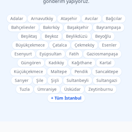
gönderim yapıyoruz.
Adalar
Arnavutköy
Ataşehir
Avcılar
Bağcılar
Bahçelievler
Bakırköy
Başakşehir
Bayrampaşa
Beşiktaş
Beykoz
Beylikdüzü
Beyoğlu
Büyükçekmece
Çatalca
Çekmeköy
Esenler
Esenyurt
Eyüpsultan
Fatih
Gaziosmanpaşa
Güngören
Kadıköy
Kağıthane
Kartal
Küçükçekmece
Maltepe
Pendik
Sancaktepe
Sarıyer
Şile
Şişli
Sultanbeyli
Sultangazi
Tuzla
Ümraniye
Üsküdar
Zeytinburnu
+ Tüm İstanbul