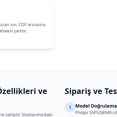
ızan sıvı, COF arızasına
alesi şarttır.
zellikleri ve
Sipariş ve Te
Model Doğrulama
1
Philips
55PUS8949
ci
e sahiptir. Stoklarımızdaki