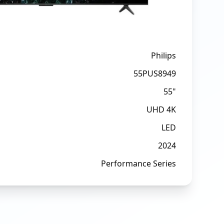
Philips
55PUS8949
55"
UHD 4K
LED
2024
Performance Series