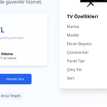
 ile güvenilir hizmet.
TV Özellikleri
Marka:
TL
Model:
iklik gösterebilir.
Ekran Boyutu:
Çözünürlük:
i Ödeme
FT ile ödeme
Panel Tipi:
Çıkış Yılı:
Seri:
Hemen Ara
 Arıza Tespiti