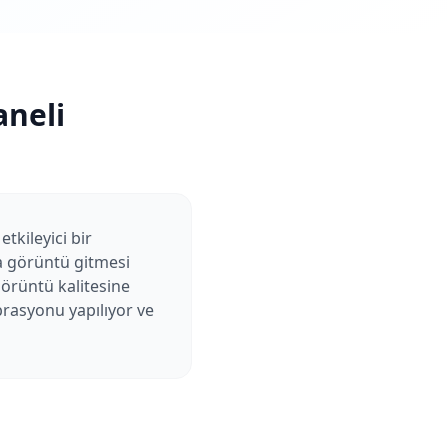
neli
tkileyici bir
ya görüntü gitmesi
görüntü kalitesine
brasyonu yapılıyor ve