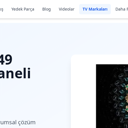
ış
Yedek Parça
Blog
Videolar
TV Markaları
Daha F
49
aneli
rumsal çözüm