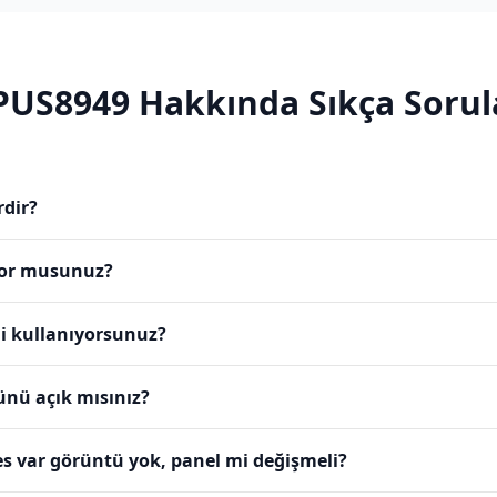
PUS8949
Hakkında Sıkça Sorul
rdir?
yor musunuz?
mi kullanıyorsunuz?
ünü açık mısınız?
s var görüntü yok, panel mi değişmeli?