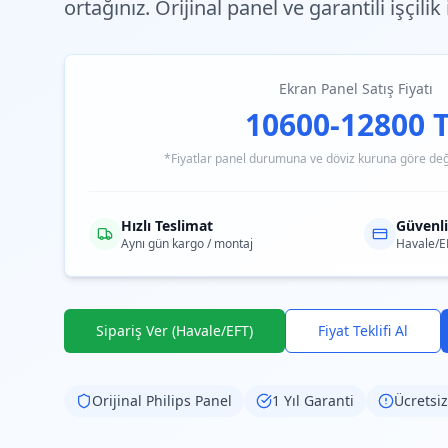
ortağınız. Orijinal panel ve garantili işçilik
Ekran Panel Satış Fiyatı
10600-12800 
*Fiyatlar panel durumuna ve döviz kuruna göre değiş
Hızlı Teslimat
Güvenl
Aynı gün kargo / montaj
Havale/E
Sipariş Ver (Havale/EFT)
Fiyat Teklifi Al
Orijinal
Philips
Panel
1 Yıl Garanti
Ücretsiz