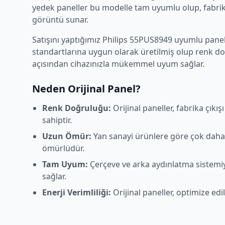
yedek paneller bu modelle tam uyumlu olup, fabrika
görüntü sunar.
Satışını yaptığımız
Philips
55PUS8949
uyumlu panelle
standartlarına uygun olarak üretilmiş olup renk d
açısından cihazınızla mükemmel uyum sağlar.
Neden Orijinal Panel?
Renk Doğruluğu:
Orijinal paneller, fabrika çıkı
sahiptir.
Uzun Ömür:
Yan sanayi ürünlere göre çok daha
ömürlüdür.
Tam Uyum:
Çerçeve ve arka aydınlatma sistem
sağlar.
Enerji Verimliliği:
Orijinal paneller, optimize edi