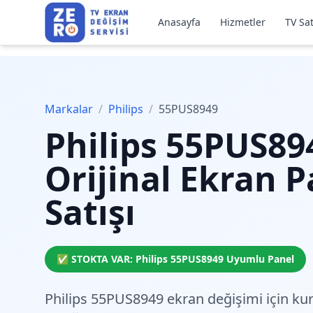
Anasayfa
Hizmetler
TV Sat
Markalar
/
Philips
/
55PUS8949
Philips
55PUS89
Orijinal Ekran P
Satışı
✅ STOKTA VAR:
Philips
55PUS8949
Uyumlu Panel
Philips 55PUS8949 ekran değişimi için
ku