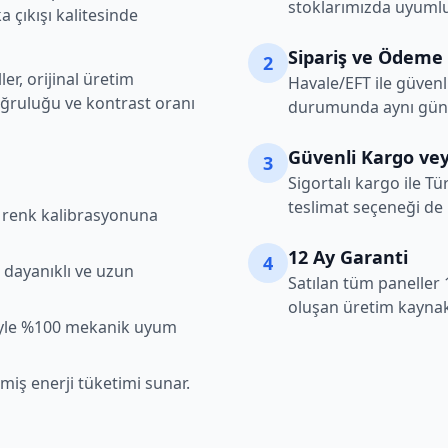
stoklarımızda uyumlu
 çıkışı kalitesinde
Sipariş ve Ödeme
2
r, orijinal üretim
Havale/EFT ile güvenl
oğruluğu ve kontrast oranı
durumunda aynı gün k
Güvenli Kargo vey
3
Sigortalı kargo ile Tü
teslimat seçeneği de
şı renk kalibrasyonuna
12 Ay Garanti
4
 dayanıklı ve uzun
Satılan tüm paneller 
oluşan üretim kaynakl
iyle %100 mekanik uyum
lmiş enerji tüketimi sunar.