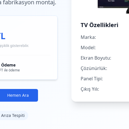
a fabrikasyon montaj.
TV Özellikleri
TL
Marka:
iklik gösterebilir.
Model:
Ekran Boyutu:
i Ödeme
Çözünürlük:
FT ile ödeme
Panel Tipi:
Çıkış Yılı:
Hemen Ara
 Arıza Tespiti