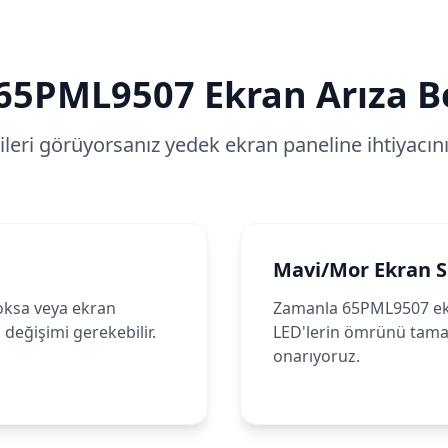
65PML9507
Ekran Arıza Be
tileri görüyorsanız yedek ekran paneline ihtiyacınız
Mavi/Mor Ekran 
oksa veya ekran
Zamanla 65PML9507 ek
değişimi gerekebilir.
LED'lerin ömrünü tamaml
onarıyoruz.