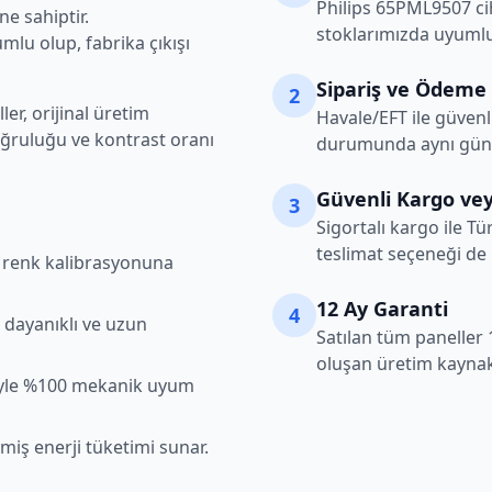
Philips
65PML9507
ci
e sahiptir.
stoklarımızda uyumlu
lu olup, fabrika çıkışı
Sipariş ve Ödeme
2
er, orijinal üretim
Havale/EFT ile güvenl
oğruluğu ve kontrast oranı
durumunda aynı gün k
Güvenli Kargo vey
3
Sigortalı kargo ile Tü
teslimat seçeneği de
şı renk kalibrasyonuna
12 Ay Garanti
4
 dayanıklı ve uzun
Satılan tüm paneller 
oluşan üretim kaynakl
iyle %100 mekanik uyum
lmiş enerji tüketimi sunar.