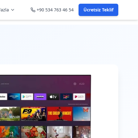
azla
+90 534 763 46 54
Ücretsiz Teklif