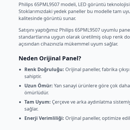
Philips
65PML9507
modeli,
LED
görüntü teknolojisin
Stoklarımızdaki yedek paneller bu modelle tam uyum
kalitesinde görüntü sunar.
Satışını yaptığımız
Philips
65PML9507
uyumlu panell
standartlarına uygun olarak üretilmiş olup renk d
açısından cihazınızla mükemmel uyum sağlar.
Neden Orijinal Panel?
Renk Doğruluğu:
Orijinal paneller, fabrika çıkı
sahiptir.
Uzun Ömür:
Yan sanayi ürünlere göre çok daha
ömürlüdür.
Tam Uyum:
Çerçeve ve arka aydınlatma sistem
sağlar.
Enerji Verimliliği:
Orijinal paneller, optimize edi