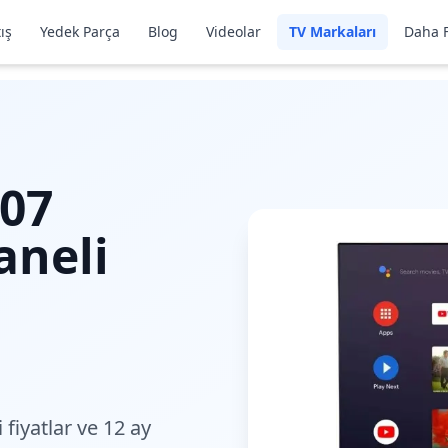
ış
Yedek Parça
Blog
Videolar
TV Markaları
Daha F
07
aneli
 fiyatlar
ve 12 ay