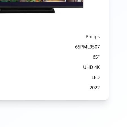
Philips
65PML9507
65"
UHD 4K
LED
2022