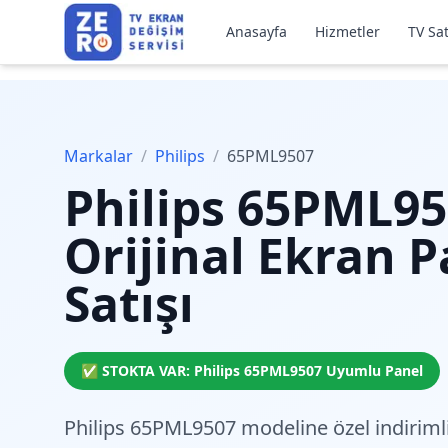
Anasayfa
Hizmetler
TV Sat
Markalar
/
Philips
/
65PML9507
Philips
65PML95
Orijinal Ekran P
Satışı
✅ STOKTA VAR:
Philips
65PML9507
Uyumlu Panel
Philips 65PML9507 modeline özel
indirimli