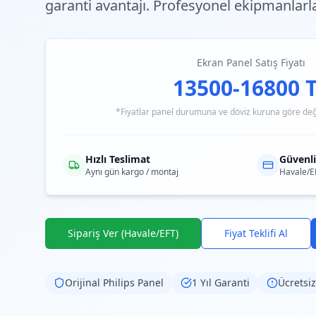
garanti avantajı. Profesyonel ekipmanlarl
Ekran Panel Satış Fiyatı
13500-16800 
*Fiyatlar panel durumuna ve döviz kuruna göre değiş
Hızlı Teslimat
Güvenl
Aynı gün kargo / montaj
Havale/E
Sipariş Ver (Havale/EFT)
Fiyat Teklifi Al
Orijinal
Philips
Panel
1 Yıl Garanti
Ücretsiz