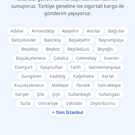
sunuyoruz. Türkiye geneline ise sigortalı kargo ile
gönderim yapıyoruz.
Adalar
Arnavutköy
Ataşehir
Avcılar
Bağcılar
Bahçelievler
Bakırköy
Başakşehir
Bayrampaşa
Beşiktaş
Beykoz
Beylikdüzü
Beyoğlu
Büyükçekmece
Çatalca
Çekmeköy
Esenler
Esenyurt
Eyüpsultan
Fatih
Gaziosmanpaşa
Güngören
Kadıköy
Kağıthane
Kartal
Küçükçekmece
Maltepe
Pendik
Sancaktepe
Sarıyer
Şile
Şişli
Sultanbeyli
Sultangazi
Tuzla
Ümraniye
Üsküdar
Zeytinburnu
+ Tüm İstanbul