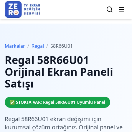
Markalar
/
Regal
/
58R66U01
Regal
58R66U01
Orijinal Ekran Paneli
Satışı
✅ STOKTA VAR:
Regal
58R66U01
Uyumlu Panel
Regal 58R66U01 ekran değişimi için
kurumsal çözüm
ortağınız. Orijinal panel ve