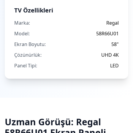
TV Özellikleri
Marka:
Regal
Model:
58R66U01
Ekran Boyutu:
58"
Çözünürlük:
UHD 4K
Panel Tipi:
LED
Uzman Görüşü:
Regal
58R66U01
Ekran Paneli