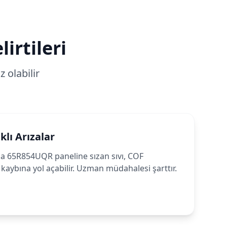
irtileri
 olabilir
klı Arızalar
nda 65R854UQR paneline sızan sıvı, COF
kaybına yol açabilir. Uzman müdahalesi şarttır.