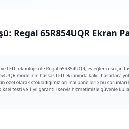
şü:
Regal
65R854UQR
Ekran Pa
 ve LED teknolojisi ile Regal 65R854UQR, ev eğlencesi için tas
854UQR modelinin hassas LED ekranında kalıcı hasarlara yol 
n özel olarak stokladığımız orijinal panellerle bu sorunlar
iksel testi ve 1 yıl garantili servis hizmetimizle güvenle k