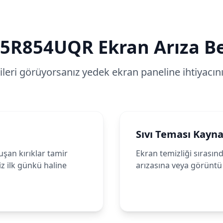
65R854UQR
Ekran Arıza Bel
tileri görüyorsanız yedek ekran paneline ihtiyacınız
Sıvı Teması Kayna
an kırıklar tamir
Ekran temizliği sırası
iz ilk günkü haline
arızasına veya görüntü 