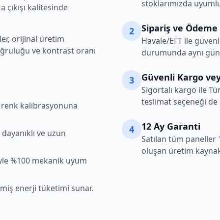
stoklarımızda uyumlu
 çıkışı kalitesinde
Sipariş ve Ödeme
2
r, orijinal üretim
Havale/EFT ile güvenl
oğruluğu ve kontrast oranı
durumunda aynı gün k
Güvenli Kargo vey
3
Sigortalı kargo ile Tü
teslimat seçeneği de
şı renk kalibrasyonuna
12 Ay Garanti
4
 dayanıklı ve uzun
Satılan tüm paneller 
oluşan üretim kaynakl
iyle %100 mekanik uyum
lmiş enerji tüketimi sunar.