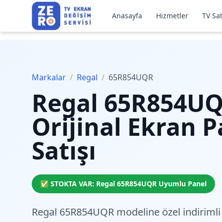
Anasayfa
Hizmetler
TV Sat
Markalar
/
Regal
/
65R854UQR
Regal
65R854U
Orijinal Ekran P
Satışı
✅ STOKTA VAR:
Regal
65R854UQR
Uyumlu Panel
Regal 65R854UQR modeline özel
indirimli