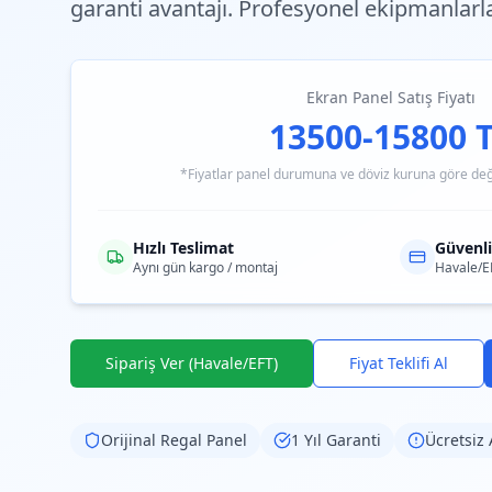
garanti avantajı. Profesyonel ekipmanlarl
Ekran Panel Satış Fiyatı
13500-15800 
*Fiyatlar panel durumuna ve döviz kuruna göre değiş
Hızlı Teslimat
Güvenl
Aynı gün kargo / montaj
Havale/E
Sipariş Ver (Havale/EFT)
Fiyat Teklifi Al
Orijinal
Regal
Panel
1 Yıl Garanti
Ücretsiz 