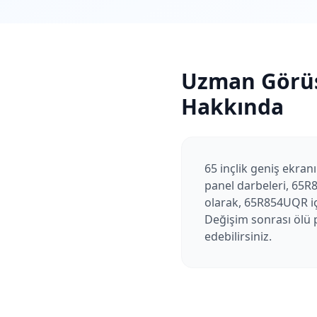
Uzman Görü
Hakkında
65 inçlik geniş ekranı
panel darbeleri, 65R
olarak, 65R854UQR içi
Değişim sonrası ölü p
edebilirsiniz.