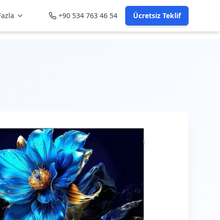
azla
+90 534 763 46 54
Ücretsiz Teklif