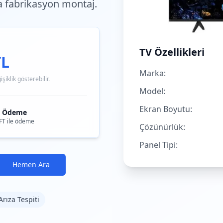
a fabrikasyon montaj.
TV Özellikleri
TL
Marka:
iklik gösterebilir.
Model:
Ekran Boyutu:
i Ödeme
FT ile ödeme
Çözünürlük:
Panel Tipi:
Hemen Ara
Arıza Tespiti