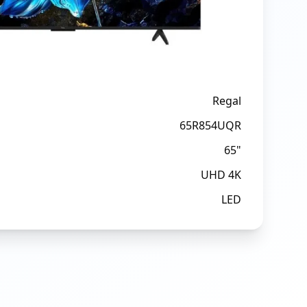
Regal
65R854UQR
65"
UHD 4K
LED