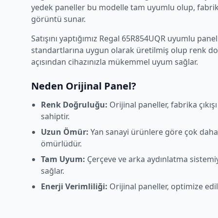
yedek paneller bu modelle tam uyumlu olup, fabrika
görüntü sunar.
Satışını yaptığımız
Regal
65R854UQR
uyumlu panelle
standartlarına uygun olarak üretilmiş olup renk d
açısından cihazınızla mükemmel uyum sağlar.
Neden Orijinal Panel?
Renk Doğruluğu:
Orijinal paneller, fabrika çıkı
sahiptir.
Uzun Ömür:
Yan sanayi ürünlere göre çok daha
ömürlüdür.
Tam Uyum:
Çerçeve ve arka aydınlatma sistem
sağlar.
Enerji Verimliliği:
Orijinal paneller, optimize edi