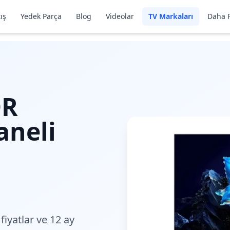
ış
Yedek Parça
Blog
Videolar
TV Markaları
Daha F
QR
aneli
 fiyatlar
ve 12 ay