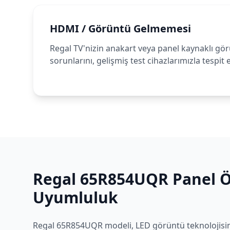
HDMI / Görüntü Gelmemesi
Regal TV'nizin anakart veya panel kaynaklı gö
sorunlarını, gelişmiş test cihazlarımızla tespit
Regal
65R854UQR
Panel Öz
Uyumluluk
Regal
65R854UQR
modeli,
LED
görüntü teknolojisin