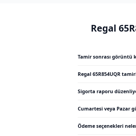
Regal
65R
Tamir sonrası görüntü k
Regal 65R854UQR tamiri
Sigorta raporu düzenli
Cumartesi veya Pazar g
Ödeme seçenekleri nele