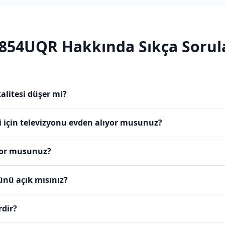
854UQR
Hakkında Sıkça Sorul
alitesi düşer mi?
 için televizyonu evden alıyor musunuz?
yor musunuz?
ünü açık mısınız?
rdir?