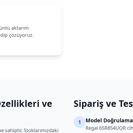
rüntü aktarım
 edip çözüyoruz.
ellikleri ve
Sipariş ve Te
Model Doğrulama
1
Regal
65R854UQR
cih
e sahiptir. Stoklarımızdaki