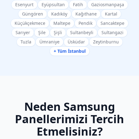
Esenyurt
Eyüpsultan
Fatih
Gaziosmanpaşa
Güngören
Kadıköy
Kağıthane
Kartal
Küçükçekmece
Maltepe
Pendik
Sancaktepe
Sarıyer
Şile
Şişli
Sultanbeyli
Sultangazi
Tuzla
Ümraniye
Üsküdar
Zeytinburnu
+ Tüm İstanbul
Neden
Samsung
Panellerimizi Tercih
Etmelisiniz?