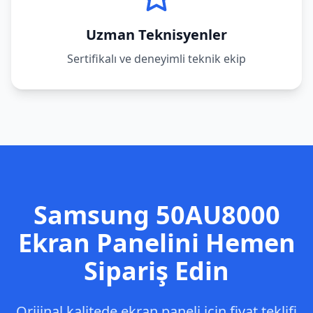
Uzman Teknisyenler
Sertifikalı ve deneyimli teknik ekip
Samsung
50AU8000
Ekran Panelini Hemen
Sipariş Edin
Orijinal kalitede ekran paneli için fiyat teklifi