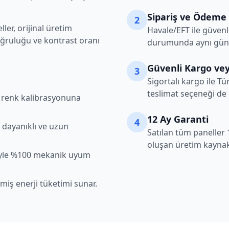
Sipariş ve Ödeme
2
er, orijinal üretim
Havale/EFT ile güvenl
oğruluğu ve kontrast oranı
durumunda aynı gün k
Güvenli Kargo vey
3
Sigortalı kargo ile Tü
teslimat seçeneği de
şı renk kalibrasyonuna
12 Ay Garanti
4
 dayanıklı ve uzun
Satılan tüm paneller 
oluşan üretim kaynakl
iyle %100 mekanik uyum
lmiş enerji tüketimi sunar.