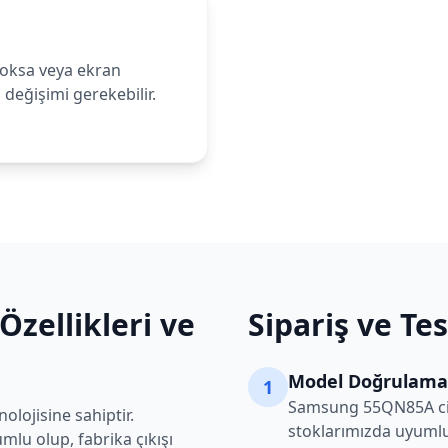
oksa veya ekran
değişimi gerekebilir.
Özellikleri ve
Sipariş ve Te
Model Doğrulama
1
Samsung
55QN85A
c
lojisine sahiptir.
stoklarımızda uyumlu
lu olup, fabrika çıkışı