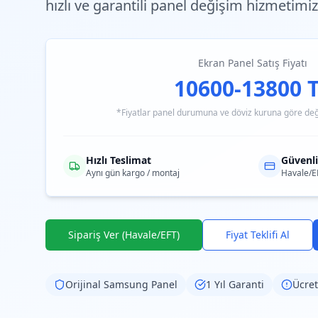
hızlı ve garantili
panel değişim hizmetimizl
Ekran Panel Satış Fiyatı
10600-13800 
*Fiyatlar panel durumuna ve döviz kuruna göre değiş
Hızlı Teslimat
Güvenl
Aynı gün kargo / montaj
Havale/E
Sipariş Ver (Havale/EFT)
Fiyat Teklifi Al
Orijinal
Samsung
Panel
1 Yıl Garanti
Ücret