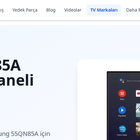
ış
Yedek Parça
Blog
Videolar
TV Markaları
Daha F
85A
aneli
sung 55QN85A için