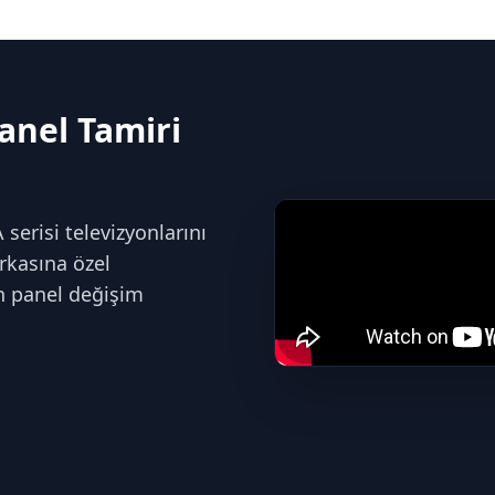
anel Tamiri
risi televizyonlarını
arkasına özel
n panel değişim