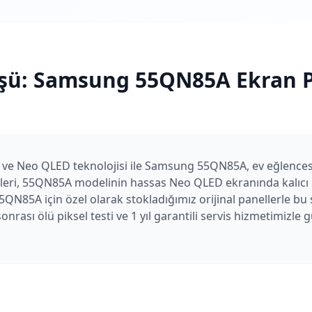
şü:
Samsung
55QN85A
Ekran P
ı ve Neo QLED teknolojisi ile Samsung 55QN85A, ev eğlencesi 
leri, 55QN85A modelinin hassas Neo QLED ekranında kalıcı ha
5QN85A için özel olarak stokladığımız orijinal panellerle bu
nrası ölü piksel testi ve 1 yıl garantili servis hizmetimizle