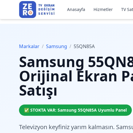
Anasayfa
Hizmetler
TV Sat
Markalar
/
Samsung
/
55QN85A
Samsung
55QN
Orijinal Ekran P
Satışı
✅ STOKTA VAR:
Samsung
55QN85A
Uyumlu Panel
Televizyon keyfiniz yarım kalmasın. Sam