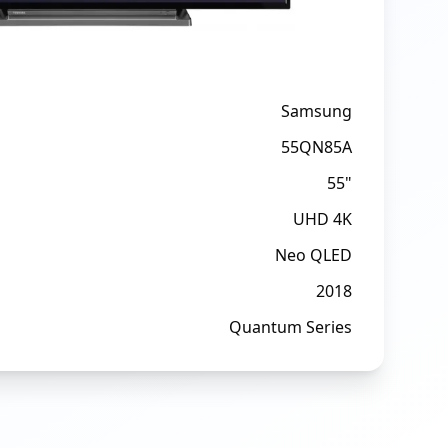
Samsung
55QN85A
55"
UHD 4K
Neo QLED
2018
Quantum Series