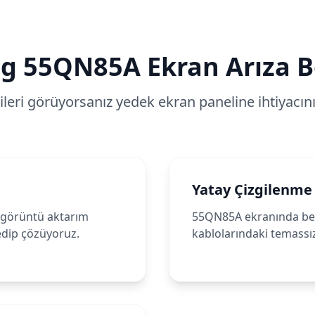
g
55QN85A
Ekran Arıza Be
tileri görüyorsanız yedek ekran paneline ihtiyacınız
Yatay Çizgilenme
 görüntü aktarım
55QN85A ekranında belir
 edip çözüyoruz.
kablolarındaki temassız