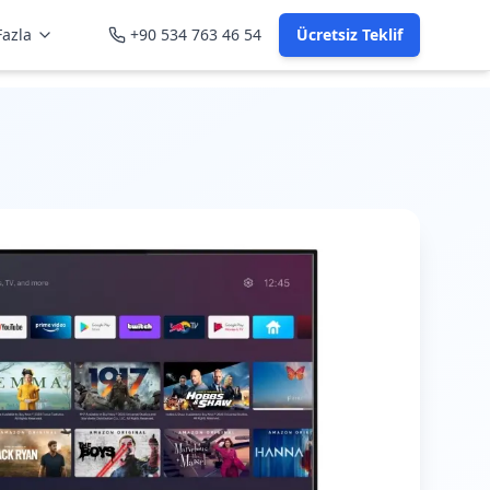
azla
+90 534 763 46 54
Ücretsiz Teklif