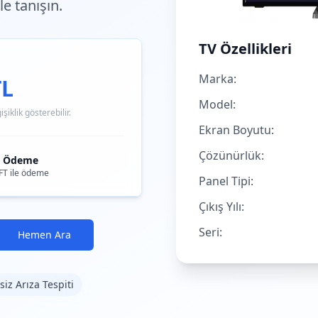
e tanışın.
TV Özellikleri
Marka:
TL
Model:
iklik gösterebilir.
Ekran Boyutu:
Çözünürlük:
i Ödeme
FT ile ödeme
Panel Tipi:
Çıkış Yılı:
Seri:
Hemen Ara
siz Arıza Tespiti