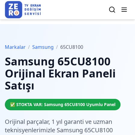
Markalar
/
Samsung
/
65CU8100
Samsung
65CU8100
Orijinal Ekran Paneli
Satışı
✅ STOKTA VAR:
Samsung
65CU8100
Uyumlu Panel
Orijinal parçalar,
1 yıl garanti
ve
uzman
teknisyenlerimiz
le Samsung 65CU8100