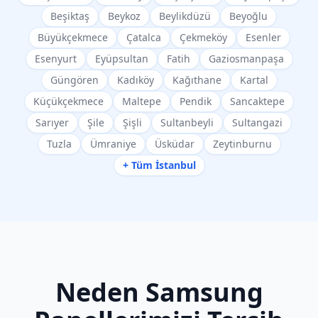
Beşiktaş
Beykoz
Beylikdüzü
Beyoğlu
Büyükçekmece
Çatalca
Çekmeköy
Esenler
Esenyurt
Eyüpsultan
Fatih
Gaziosmanpaşa
Güngören
Kadıköy
Kağıthane
Kartal
Küçükçekmece
Maltepe
Pendik
Sancaktepe
Sarıyer
Şile
Şişli
Sultanbeyli
Sultangazi
Tuzla
Ümraniye
Üsküdar
Zeytinburnu
+ Tüm İstanbul
Neden
Samsung