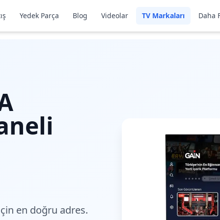
ış
Yedek Parça
Blog
Videolar
TV Markaları
Daha F
A
aneli
için en doğru adres.