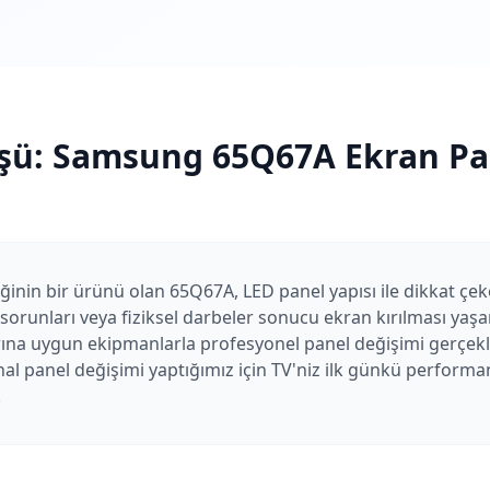
şü:
Samsung
65Q67A
Ekran Pa
nin bir ürünü olan 65Q67A, LED panel yapısı ile dikkat çe
orunları veya fiziksel darbeler sonucu ekran kırılması yaşan
na uygun ekipmanlarla profesyonel panel değişimi gerçekle
nal panel değişimi yaptığımız için TV'niz ilk günkü performan
.