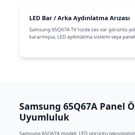
LED Bar / Arka Aydınlatma Arızası
Samsung 65Q67A TV'nizde ses var görüntü yo
kararmışsa, LED aydınlatma sistemi veya panel 
Samsung
65Q67A
Panel Öz
Uyumluluk
Samsung
65Q67A
modeli,
LED
görüntü teknolojisin