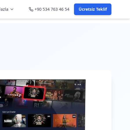
azla
+90 534 763 46 54
Ücretsiz Teklif