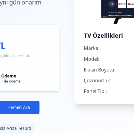
 aynı gün onarım
TV Özellikleri
TL
Marka:
iklik gösterebilir.
Model:
Ekran Boyutu:
i Ödeme
Çözünürlük:
FT ile ödeme
Panel Tipi:
Hemen Ara
siz Arıza Tespiti