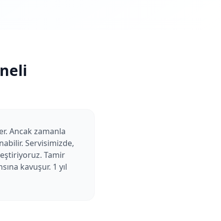
neli
ker. Ancak zamanla
abilir. Servisimizde,
ştiriyoruz. Tamir
sına kavuşur. 1 yıl