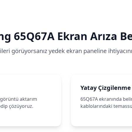
ng
65Q67A
Ekran Arıza Bel
tileri görüyorsanız yedek ekran paneline ihtiyacınız
Yatay Çizgilenme
 görüntü aktarım
65Q67A ekranında belire
 edip çözüyoruz.
kablolarındaki temassız