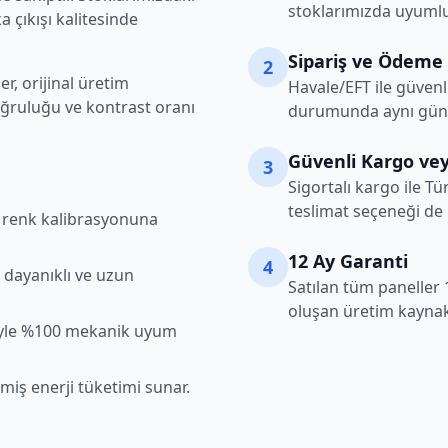
stoklarımızda uyumlu
 çıkışı kalitesinde
Sipariş ve Ödeme
2
r, orijinal üretim
Havale/EFT ile güvenl
oğruluğu ve kontrast oranı
durumunda aynı gün k
Güvenli Kargo vey
3
Sigortalı kargo ile Tü
teslimat seçeneği de
şı renk kalibrasyonuna
12 Ay Garanti
4
 dayanıklı ve uzun
Satılan tüm paneller 
oluşan üretim kaynakl
iyle %100 mekanik uyum
lmiş enerji tüketimi sunar.