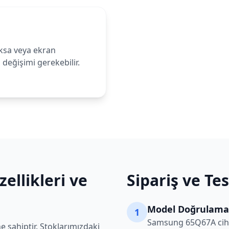
ksa veya ekran
değişimi gerekebilir.
ellikleri ve
Sipariş ve Te
Model Doğrulama
1
Samsung
65Q67A
cih
e sahiptir. Stoklarımızdaki