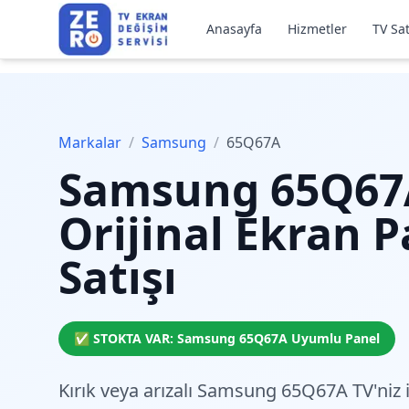
Anasayfa
Hizmetler
TV Sat
Markalar
/
Samsung
/
65Q67A
Samsung
65Q67
Orijinal Ekran P
Satışı
✅ STOKTA VAR:
Samsung
65Q67A
Uyumlu Panel
Kırık veya arızalı Samsung 65Q67A TV'niz 