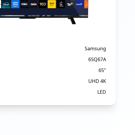
Samsung
65Q67A
65"
UHD 4K
LED