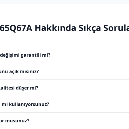
65Q67A
Hakkında Sıkça Sorul
eğişimi garantili mi?
ünü açık mısınız?
alitesi düşer mi?
i mi kullanıyorsunuz?
yor musunuz?