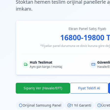
Stoktan hemen teslim
orijinal panellerle
imkanı.
Ekran Panel Satış Fiyatı
16800-19800 
*Fiyatlar panel durumuna ve döviz kuruna göre değiş
Hızlı Teslimat
Güvenl
Aynı gün kargo / montaj
Havale/E
Sipariş Ver (Havale/EFT)
Fiyat Teklifi Al
Orijinal
Samsung
Panel
1 Yıl Garanti
Ücret