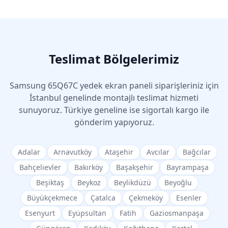
Teslimat Bölgelerimiz
Samsung
65Q67C
yedek ekran paneli siparişleriniz için
İstanbul genelinde montajlı teslimat hizmeti
sunuyoruz. Türkiye geneline ise sigortalı kargo ile
gönderim yapıyoruz.
Adalar
Arnavutköy
Ataşehir
Avcılar
Bağcılar
Bahçelievler
Bakırköy
Başakşehir
Bayrampaşa
Beşiktaş
Beykoz
Beylikdüzü
Beyoğlu
Büyükçekmece
Çatalca
Çekmeköy
Esenler
Esenyurt
Eyüpsultan
Fatih
Gaziosmanpaşa