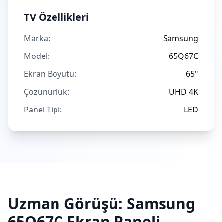
TV Özellikleri
Marka:
Samsung
Model:
65Q67C
Ekran Boyutu:
65"
Çözünürlük:
UHD 4K
Panel Tipi:
LED
Uzman Görüşü:
Samsung
65Q67C
Ekran Paneli