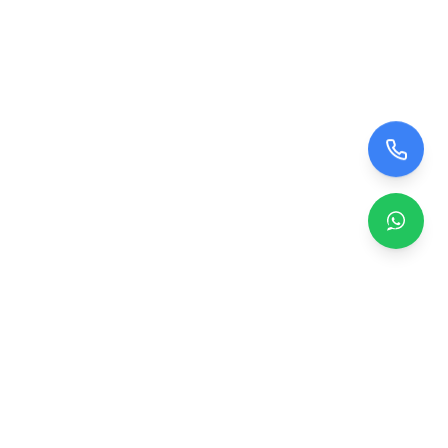
Zero TV Servisi
TV ekran satışı, panel değişimi ve tamir hizmetleri.
Orijinal ve garantili TV ekranları, profesyonel montaj ve