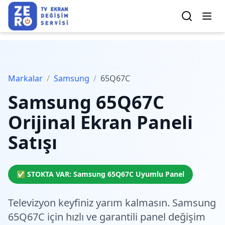
Markalar
/
Samsung
/
65Q67C
Samsung
65Q67C
Orijinal Ekran Paneli
Satışı
✅ STOKTA VAR:
Samsung
65Q67C
Uyumlu Panel
Televizyon keyfiniz yarım kalmasın. Samsung
65Q67C için
hızlı ve garantili
panel değişim