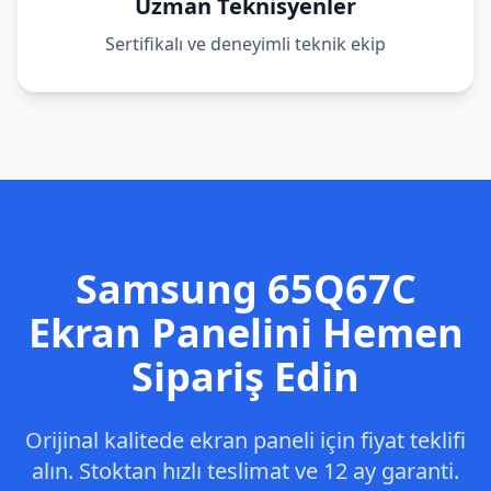
Uzman Teknisyenler
Sertifikalı ve deneyimli teknik ekip
Samsung
65Q67C
Ekran Panelini Hemen
Sipariş Edin
Orijinal kalitede ekran paneli için fiyat teklifi
alın. Stoktan hızlı teslimat ve 12 ay garanti.