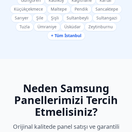
Güngören
Kadıköy
Kağıthane
Kartal
Küçükçekmece
Maltepe
Pendik
Sancaktepe
Sarıyer
Şile
Şişli
Sultanbeyli
Sultangazi
Tuzla
Ümraniye
Üsküdar
Zeytinburnu
+ Tüm İstanbul
Neden
Samsung
Panellerimizi Tercih
Etmelisiniz?
Orijinal kalitede panel satışı ve garantili