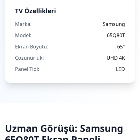
TV Özellikleri
Marka:
Samsung
Model:
65Q80T
Ekran Boyutu:
65"
Çözünürlük:
UHD 4K
Panel Tipi:
LED
Uzman Görüşü:
Samsung
65Q80T
Ekran Paneli