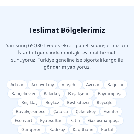
Teslimat Bölgelerimiz
Samsung
65Q80T
yedek ekran paneli siparişleriniz için
İstanbul genelinde montajlı teslimat hizmeti
sunuyoruz. Türkiye geneline ise sigortalı kargo ile
gönderim yapıyoruz.
Adalar
Arnavutköy
Ataşehir
Avcılar
Bağcılar
Bahçelievler
Bakırköy
Başakşehir
Bayrampaşa
Beşiktaş
Beykoz
Beylikdüzü
Beyoğlu
Büyükçekmece
Çatalca
Çekmeköy
Esenler
Esenyurt
Eyüpsultan
Fatih
Gaziosmanpaşa
Güngören
Kadıköy
Kağıthane
Kartal