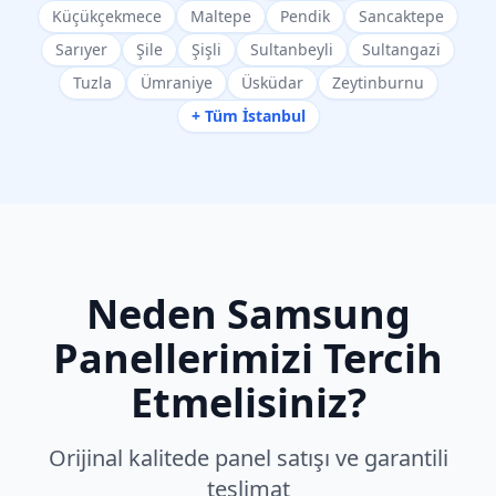
Küçükçekmece
Maltepe
Pendik
Sancaktepe
Sarıyer
Şile
Şişli
Sultanbeyli
Sultangazi
Tuzla
Ümraniye
Üsküdar
Zeytinburnu
+ Tüm İstanbul
Neden
Samsung
Panellerimizi Tercih
Etmelisiniz?
Orijinal kalitede panel satışı ve garantili
teslimat