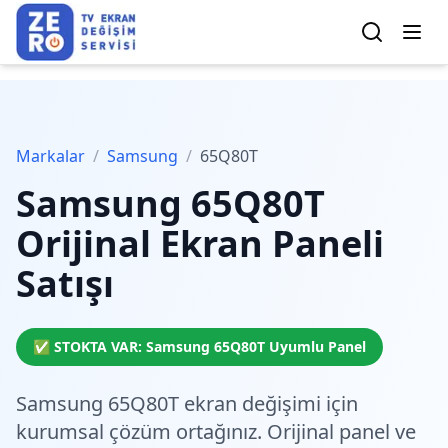
Markalar
/
Samsung
/
65Q80T
Samsung
65Q80T
Orijinal Ekran Paneli
Satışı
✅ STOKTA VAR:
Samsung
65Q80T
Uyumlu Panel
Samsung 65Q80T ekran değişimi için
kurumsal çözüm
ortağınız. Orijinal panel ve