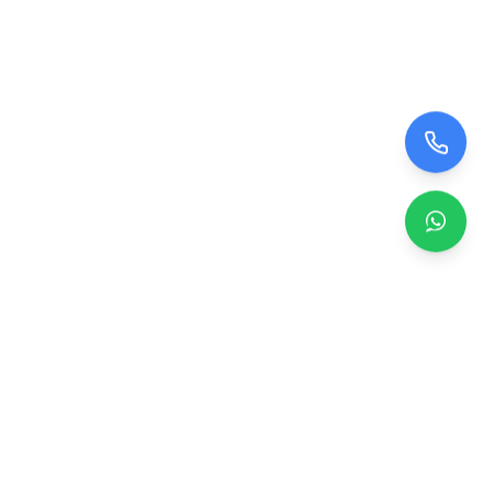
Zero TV Servisi
TV ekran satışı, panel değişimi ve tamir hizmetleri.
Orijinal ve garantili TV ekranları, profesyonel montaj ve
teknik servis.