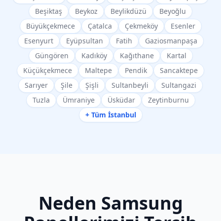
Beşiktaş
Beykoz
Beylikdüzü
Beyoğlu
Büyükçekmece
Çatalca
Çekmeköy
Esenler
Esenyurt
Eyüpsultan
Fatih
Gaziosmanpaşa
Güngören
Kadıköy
Kağıthane
Kartal
Küçükçekmece
Maltepe
Pendik
Sancaktepe
Sarıyer
Şile
Şişli
Sultanbeyli
Sultangazi
Tuzla
Ümraniye
Üsküdar
Zeytinburnu
+ Tüm İstanbul
Neden
Samsung