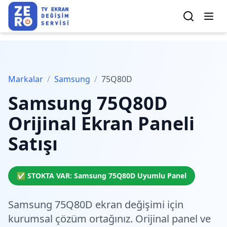
Markalar
/
Samsung
/
75Q80D
Samsung
75Q80D
Orijinal Ekran Paneli
Satışı
✅ STOKTA VAR:
Samsung
75Q80D
Uyumlu Panel
Samsung 75Q80D ekran değişimi için
kurumsal çözüm
ortağınız. Orijinal panel ve