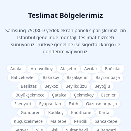
Teslimat Bölgelerimiz
Samsung
75Q80D
yedek ekran paneli siparişleriniz için
İstanbul genelinde montajlı teslimat hizmeti
sunuyoruz. Türkiye geneline ise sigortalı kargo ile
gönderim yapıyoruz.
Adalar
Arnavutköy
Ataşehir
Avcılar
Bağcılar
Bahçelievler
Bakırköy
Başakşehir
Bayrampaşa
Beşiktaş
Beykoz
Beylikdüzü
Beyoğlu
Büyükçekmece
Çatalca
Çekmeköy
Esenler
Esenyurt
Eyüpsultan
Fatih
Gaziosmanpaşa
Güngören
Kadıköy
Kağıthane
Kartal
Küçükçekmece
Maltepe
Pendik
Sancaktepe
Sarıyer
Şile
Şişli
Sultanbeyli
Sultangazi