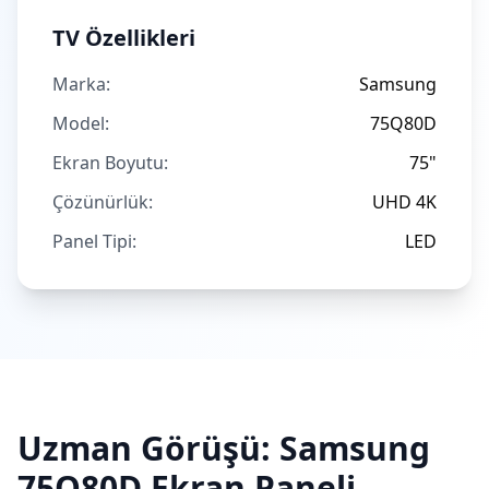
TV Özellikleri
Marka:
Samsung
Model:
75Q80D
Ekran Boyutu:
75"
Çözünürlük:
UHD 4K
Panel Tipi:
LED
Uzman Görüşü:
Samsung
75Q80D
Ekran Paneli