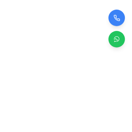
Zero TV Servisi
TV ekran satışı, panel değişimi ve tamir hizmetleri.
Orijinal ve garantili TV ekranları, profesyonel montaj ve
teknik servis.