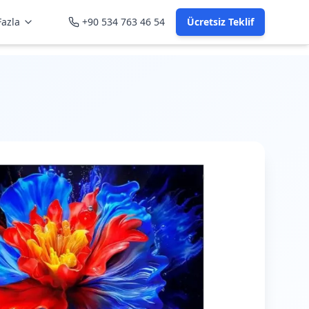
azla
+90 534 763 46 54
Ücretsiz Teklif