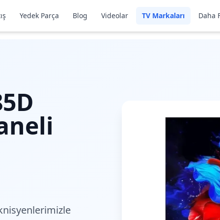
ış
Yedek Parça
Blog
Videolar
TV Markaları
Daha F
85D
aneli
nisyenlerimiz
le