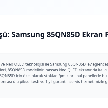
şü:
Samsung
85QN85D
Ekran P
ı ve Neo QLED teknolojisi ile Samsung 85QN85D, ev eğlencesi 
eleri, 85QN85D modelinin hassas Neo QLED ekranında kalıcı ha
5QN85D için özel olarak stokladığımız orijinal panellerle bu
nrası ölü piksel testi ve 1 yıl garantili servis hizmetimizle