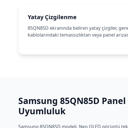
Yatay Çizgilenme
85QN85D ekranında beliren yatay çizgiler, genel
kablolarındaki temassızlıktan veya panel arıza
Samsung
85QN85D
Panel 
Uyumluluk
Samsung
85QN85D
modeli,
Neo QLED
görüntü tekn