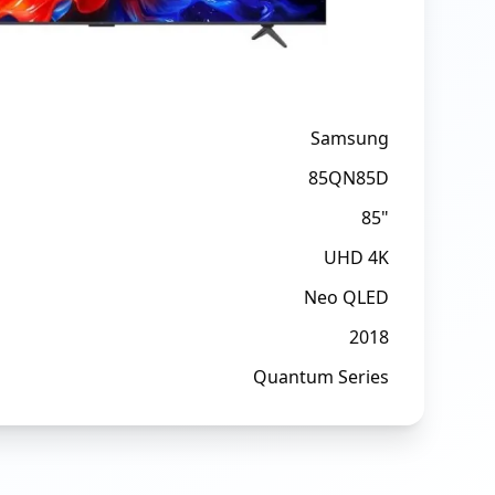
Samsung
85QN85D
85"
UHD 4K
Neo QLED
2018
Quantum Series