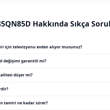
85QN85D
Hakkında Sıkça Sorul
 için televizyonu evden alıyor musunuz?
değişimi garantili mi?
alitesi düşer mi?
rdir?
 tamiri ne kadar sürer?