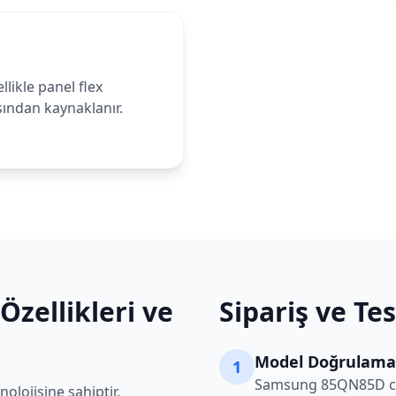
likle panel flex
sından kaynaklanır.
Özellikleri ve
Sipariş ve Te
Model Doğrulama
1
Samsung
85QN85D
c
olojisine sahiptir.