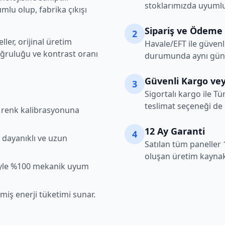
stoklarımızda uyumlu
lu olup, fabrika çıkışı
Sipariş ve Ödeme
2
ler, orijinal üretim
Havale/EFT ile güvenl
oğruluğu ve kontrast oranı
durumunda aynı gün k
Güvenli Kargo vey
3
Sigortalı kargo ile Tü
teslimat seçeneği de
şı renk kalibrasyonuna
12 Ay Garanti
4
 dayanıklı ve uzun
Satılan tüm paneller 
oluşan üretim kaynakl
iyle %100 mekanik uyum
lmiş enerji tüketimi sunar.