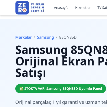
Anasayfa
Hizmetler
TV Sat
Markalar
/
Samsung
/
85QN85D
Samsung
85QN
Orijinal Ekran P
Satışı
✅ STOKTA VAR:
Samsung
85QN85D
Uyumlu Panel
Orijinal parçalar,
1 yıl garanti
ve
uzman tek