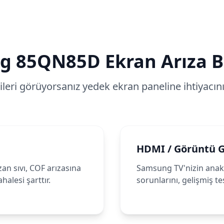
g
85QN85D
Ekran Arıza Be
tileri görüyorsanız yedek ekran paneline ihtiyacınız
HDMI / Görüntü 
an sıvı, COF arızasına
Samsung TV'nizin anaka
alesi şarttır.
sorunlarını, gelişmiş te