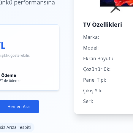
ünkü performansına
TV Özellikleri
Marka:
TL
Model:
iklik gösterebilir.
Ekran Boyutu:
Çözünürlük:
i Ödeme
Panel Tipi:
FT ile ödeme
Çıkış Yılı:
Seri:
Hemen Ara
siz Arıza Tespiti