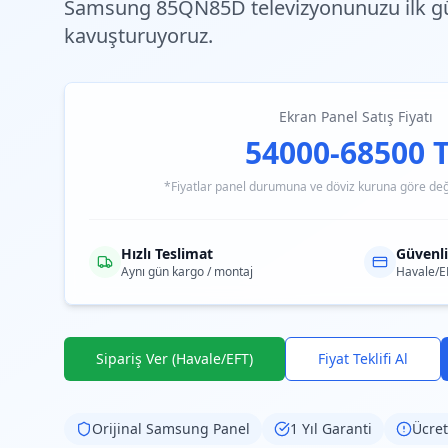
Samsung 85QN85D televizyonunuzu ilk g
kavuşturuyoruz.
Ekran Panel Satış Fiyatı
54000-68500 
*Fiyatlar panel durumuna ve döviz kuruna göre değiş
Hızlı Teslimat
Güvenl
Aynı gün kargo / montaj
Havale/E
Sipariş Ver (Havale/EFT)
Fiyat Teklifi Al
Orijinal
Samsung
Panel
1 Yıl Garanti
Ücret