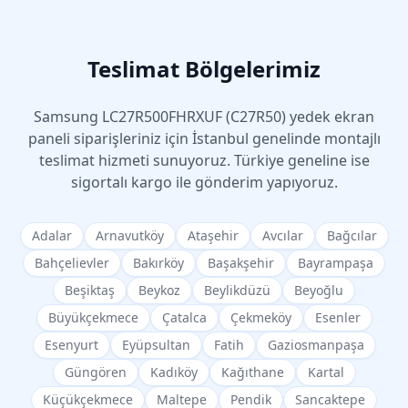
Teslimat Bölgelerimiz
Samsung
LC27R500FHRXUF (C27R50)
yedek ekran
paneli siparişleriniz için İstanbul genelinde montajlı
teslimat hizmeti sunuyoruz. Türkiye geneline ise
sigortalı kargo ile gönderim yapıyoruz.
Adalar
Arnavutköy
Ataşehir
Avcılar
Bağcılar
Bahçelievler
Bakırköy
Başakşehir
Bayrampaşa
Beşiktaş
Beykoz
Beylikdüzü
Beyoğlu
Büyükçekmece
Çatalca
Çekmeköy
Esenler
Esenyurt
Eyüpsultan
Fatih
Gaziosmanpaşa
Güngören
Kadıköy
Kağıthane
Kartal
Küçükçekmece
Maltepe
Pendik
Sancaktepe