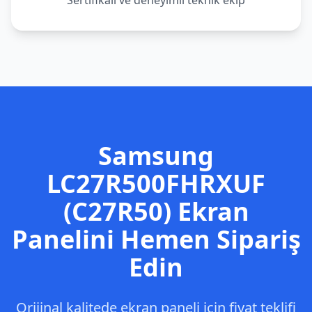
Sertifikalı ve deneyimli teknik ekip
Samsung
LC27R500FHRXUF
(C27R50)
Ekran
Panelini Hemen Sipariş
Edin
Orijinal kalitede ekran paneli için fiyat teklifi