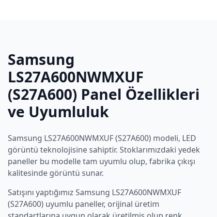
Samsung
LS27A600NWMXUF
(S27A600)
Panel Özellikleri
ve Uyumluluk
Samsung
LS27A600NWMXUF (S27A600)
modeli,
LED
görüntü teknolojisine sahiptir. Stoklarımızdaki yedek
paneller bu modelle tam uyumlu olup, fabrika çıkışı
kalitesinde görüntü sunar.
Satışını yaptığımız
Samsung
LS27A600NWMXUF
(S27A600)
uyumlu paneller, orijinal üretim
standartlarına uygun olarak üretilmiş olup renk