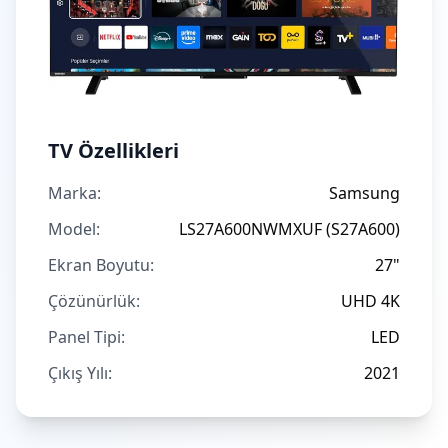
TV Özellikleri
Marka:
Samsung
Model:
LS27A600NWMXUF (S27A600)
Ekran Boyutu:
27"
Çözünürlük:
UHD 4K
Panel Tipi:
LED
Çıkış Yılı:
2021