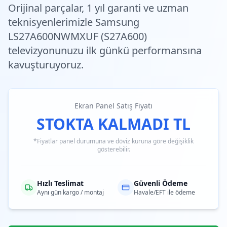
Orijinal parçalar,
1 yıl garanti
ve
uzman
teknisyenlerimiz
le Samsung
LS27A600NWMXUF (S27A600)
televizyonunuzu ilk günkü performansına
kavuşturuyoruz.
Ekran Panel Satış Fiyatı
STOKTA KALMADI TL
*Fiyatlar panel durumuna ve döviz kuruna göre değişiklik
gösterebilir.
Hızlı Teslimat
Güvenli Ödeme
Aynı gün kargo / montaj
Havale/EFT ile ödeme