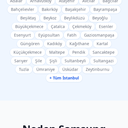
Adalar
Arnavutköy
Ataşehir
Avcılar
Bağcılar
Bahçelievler
Bakırköy
Başakşehir
Bayrampaşa
Beşiktaş
Beykoz
Beylikdüzü
Beyoğlu
Büyükçekmece
Çatalca
Çekmeköy
Esenler
Esenyurt
Eyüpsultan
Fatih
Gaziosmanpaşa
Güngören
Kadıköy
Kağıthane
Kartal
Küçükçekmece
Maltepe
Pendik
Sancaktepe
Sarıyer
Şile
Şişli
Sultanbeyli
Sultangazi
Tuzla
Ümraniye
Üsküdar
Zeytinburnu
+ Tüm İstanbul