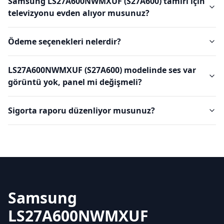
Samsung LS27A600NWMXUF (S27A600) tamiri için
televizyonu evden alıyor musunuz?
Ödeme seçenekleri nelerdir?
LS27A600NWMXUF (S27A600) modelinde ses var
görüntü yok, panel mi değişmeli?
Sigorta raporu düzenliyor musunuz?
Samsung
LS27A600NWMXUF