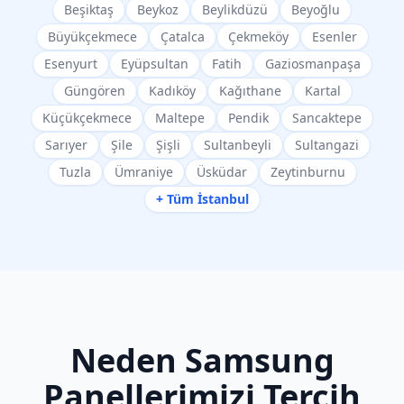
Beşiktaş
Beykoz
Beylikdüzü
Beyoğlu
Büyükçekmece
Çatalca
Çekmeköy
Esenler
Esenyurt
Eyüpsultan
Fatih
Gaziosmanpaşa
Güngören
Kadıköy
Kağıthane
Kartal
Küçükçekmece
Maltepe
Pendik
Sancaktepe
Sarıyer
Şile
Şişli
Sultanbeyli
Sultangazi
Tuzla
Ümraniye
Üsküdar
Zeytinburnu
+ Tüm İstanbul
Neden
Samsung
Panellerimizi Tercih