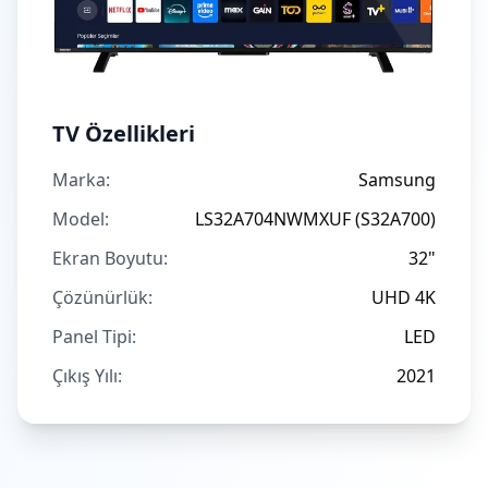
TV Özellikleri
Marka:
Samsung
Model:
LS32A704NWMXUF (S32A700)
Ekran Boyutu:
32"
Çözünürlük:
UHD 4K
Panel Tipi:
LED
Çıkış Yılı:
2021