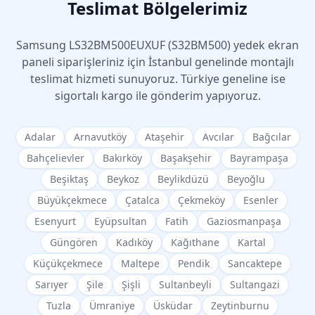
Teslimat Bölgelerimiz
Samsung
LS32BM500EUXUF (S32BM500)
yedek ekran
paneli siparişleriniz için İstanbul genelinde montajlı
teslimat hizmeti sunuyoruz. Türkiye geneline ise
sigortalı kargo ile gönderim yapıyoruz.
Adalar
Arnavutköy
Ataşehir
Avcılar
Bağcılar
Bahçelievler
Bakırköy
Başakşehir
Bayrampaşa
Beşiktaş
Beykoz
Beylikdüzü
Beyoğlu
Büyükçekmece
Çatalca
Çekmeköy
Esenler
Esenyurt
Eyüpsultan
Fatih
Gaziosmanpaşa
Güngören
Kadıköy
Kağıthane
Kartal
Küçükçekmece
Maltepe
Pendik
Sancaktepe
Sarıyer
Şile
Şişli
Sultanbeyli
Sultangazi
Tuzla
Ümraniye
Üsküdar
Zeytinburnu