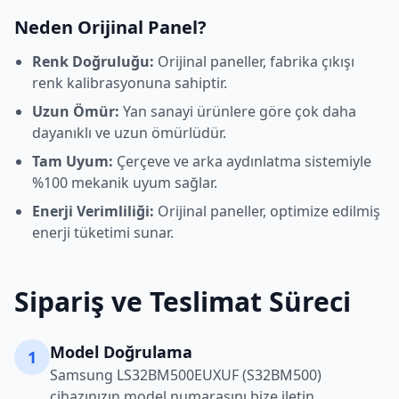
Neden Orijinal Panel?
Renk Doğruluğu:
Orijinal paneller, fabrika çıkışı
renk kalibrasyonuna sahiptir.
Uzun Ömür:
Yan sanayi ürünlere göre çok daha
dayanıklı ve uzun ömürlüdür.
Tam Uyum:
Çerçeve ve arka aydınlatma sistemiyle
%100 mekanik uyum sağlar.
Enerji Verimliliği:
Orijinal paneller, optimize edilmiş
enerji tüketimi sunar.
Sipariş ve Teslimat Süreci
Model Doğrulama
1
Samsung
LS32BM500EUXUF (S32BM500)
cihazınızın model numarasını bize iletin,