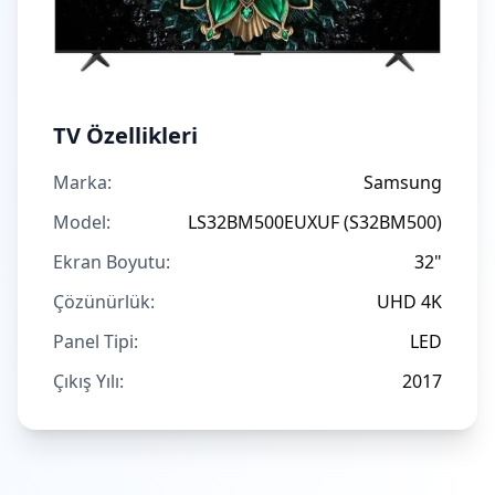
TV Özellikleri
Marka:
Samsung
Model:
LS32BM500EUXUF (S32BM500)
Ekran Boyutu:
32"
Çözünürlük:
UHD 4K
Panel Tipi:
LED
Çıkış Yılı:
2017