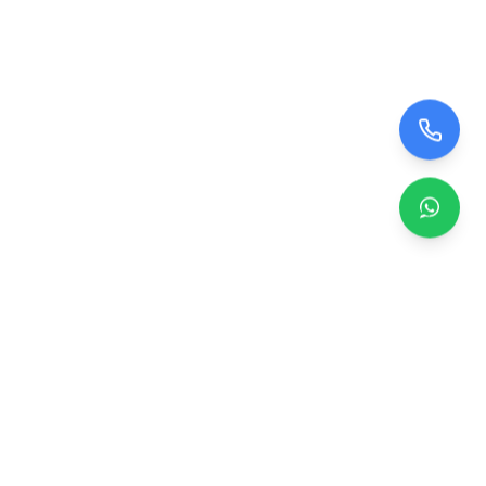
Zero TV Servisi
TV ekran satışı, panel değişimi ve tamir hizmetleri.
Orijinal ve garantili TV ekranları, profesyonel montaj ve
teknik servis.