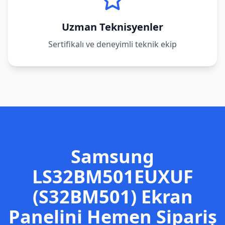
Uzman Teknisyenler
Sertifikalı ve deneyimli teknik ekip
Samsung
LS32BM501EUXUF
(S32BM501)
Ekran
Panelini Hemen Sipariş