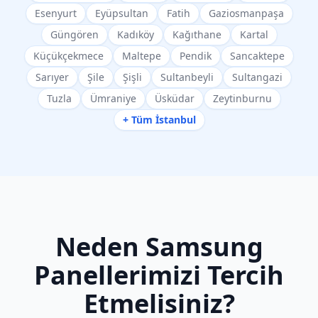
Esenyurt
Eyüpsultan
Fatih
Gaziosmanpaşa
Güngören
Kadıköy
Kağıthane
Kartal
Küçükçekmece
Maltepe
Pendik
Sancaktepe
Sarıyer
Şile
Şişli
Sultanbeyli
Sultangazi
Tuzla
Ümraniye
Üsküdar
Zeytinburnu
+ Tüm İstanbul
Neden
Samsung
Panellerimizi Tercih
Etmelisiniz?