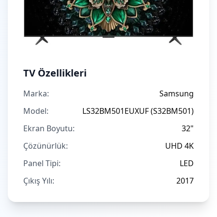
TV Özellikleri
Marka:
Samsung
Model:
LS32BM501EUXUF (S32BM501)
Ekran Boyutu:
32"
Çözünürlük:
UHD 4K
Panel Tipi:
LED
Çıkış Yılı:
2017