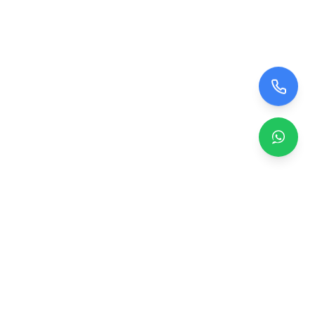
Zero TV Servisi
TV ekran satışı, panel değişimi ve tamir hizmetleri.
Orijinal ve garantili TV ekranları, profesyonel montaj ve
teknik servis.