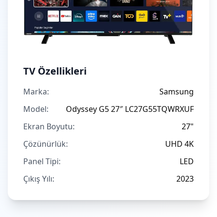
TV Özellikleri
Marka:
Samsung
Model:
Odyssey G5 27″ LC27G55TQWRXUF
Ekran Boyutu:
27"
Çözünürlük:
UHD 4K
Panel Tipi:
LED
Çıkış Yılı:
2023