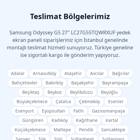
Teslimat Bölgelerimiz
Samsung
Odyssey G5 27″ LC27G55TQWRXUF
yedek
ekran paneli siparişleriniz için İstanbul genelinde
montajlı teslimat hizmeti sunuyoruz. Türkiye geneline
ise sigortalı kargo ile gönderim yapıyoruz.
Adalar
Arnavutköy
Ataşehir
Avcılar
Bağcılar
Bahçelievler
Bakırköy
Başakşehir
Bayrampaşa
Beşiktaş
Beykoz
Beylikdüzü
Beyoğlu
Büyükçekmece
Çatalca
Çekmeköy
Esenler
Esenyurt
Eyüpsultan
Fatih
Gaziosmanpaşa
Güngören
Kadıköy
Kağıthane
Kartal
Küçükçekmece
Maltepe
Pendik
Sancaktepe
Sarıyer
Şile
Şişli
Sultanbeyli
Sultangazi