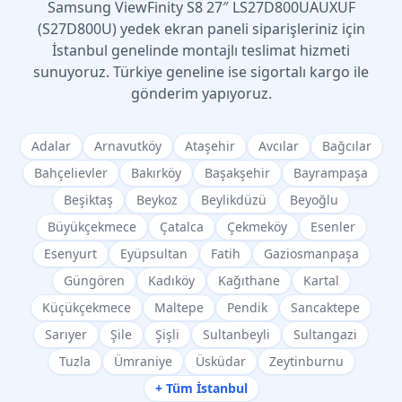
Samsung
ViewFinity S8 27″ LS27D800UAUXUF
(S27D800U)
yedek ekran paneli siparişleriniz için
İstanbul genelinde montajlı teslimat hizmeti
sunuyoruz. Türkiye geneline ise sigortalı kargo ile
gönderim yapıyoruz.
Adalar
Arnavutköy
Ataşehir
Avcılar
Bağcılar
Bahçelievler
Bakırköy
Başakşehir
Bayrampaşa
Beşiktaş
Beykoz
Beylikdüzü
Beyoğlu
Büyükçekmece
Çatalca
Çekmeköy
Esenler
Esenyurt
Eyüpsultan
Fatih
Gaziosmanpaşa
Güngören
Kadıköy
Kağıthane
Kartal
Küçükçekmece
Maltepe
Pendik
Sancaktepe
Sarıyer
Şile
Şişli
Sultanbeyli
Sultangazi
Tuzla
Ümraniye
Üsküdar
Zeytinburnu
+ Tüm İstanbul