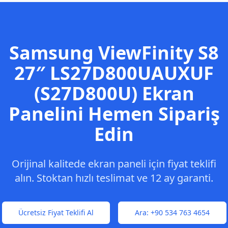
Samsung
ViewFinity S8
27″ LS27D800UAUXUF
(S27D800U)
Ekran
Panelini Hemen Sipariş
Edin
Orijinal kalitede ekran paneli için fiyat teklifi
alın. Stoktan hızlı teslimat ve 12 ay garanti.
Ücretsiz Fiyat Teklifi Al
Ara:
+90 534 763 4654