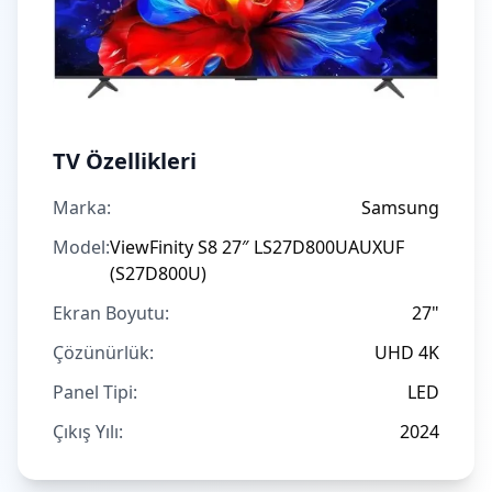
TV Özellikleri
Marka:
Samsung
Model:
ViewFinity S8 27″ LS27D800UAUXUF
(S27D800U)
Ekran Boyutu:
27"
Çözünürlük:
UHD 4K
Panel Tipi:
LED
Çıkış Yılı:
2024