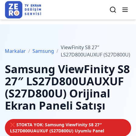
ViewFinity S8 27″
Markalar
/
Samsung
/
LS27D800UAUXUF (S27D800U)
Samsung
ViewFinity S8
27″ LS27D800UAUXUF
(S27D800U)
Orijinal
Ekran Paneli Satışı
❌ STOKTA YOK:
Samsung
ViewFinity S8 27″
LS27D800UAUXUF (S27D800U)
Uyumlu Panel