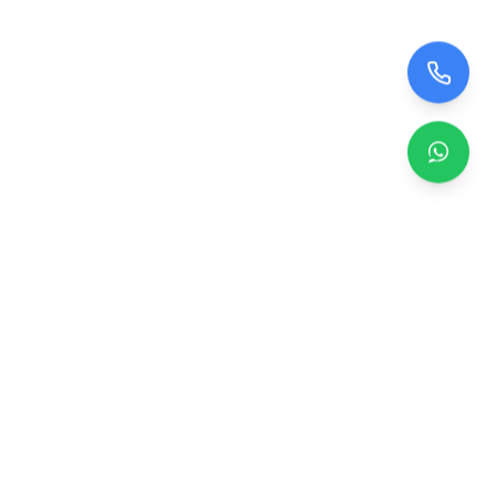
Zero TV Servisi
TV ekran satışı, panel değişimi ve tamir hizmetleri.
Orijinal ve garantili TV ekranları, profesyonel montaj ve
teknik servis.