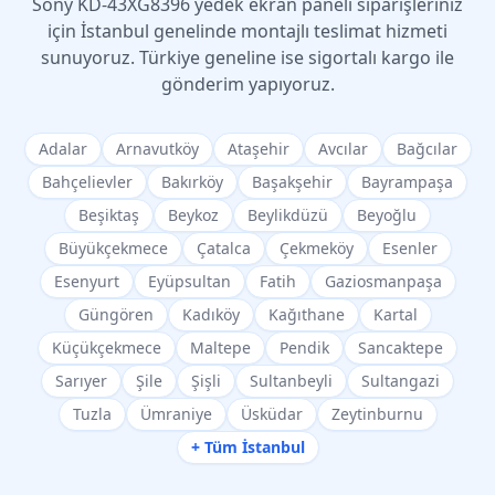
Sony
KD-43XG8396
yedek ekran paneli siparişleriniz
için İstanbul genelinde montajlı teslimat hizmeti
sunuyoruz. Türkiye geneline ise sigortalı kargo ile
gönderim yapıyoruz.
Adalar
Arnavutköy
Ataşehir
Avcılar
Bağcılar
Bahçelievler
Bakırköy
Başakşehir
Bayrampaşa
Beşiktaş
Beykoz
Beylikdüzü
Beyoğlu
Büyükçekmece
Çatalca
Çekmeköy
Esenler
Esenyurt
Eyüpsultan
Fatih
Gaziosmanpaşa
Güngören
Kadıköy
Kağıthane
Kartal
Küçükçekmece
Maltepe
Pendik
Sancaktepe
Sarıyer
Şile
Şişli
Sultanbeyli
Sultangazi
Tuzla
Ümraniye
Üsküdar
Zeytinburnu
+ Tüm İstanbul