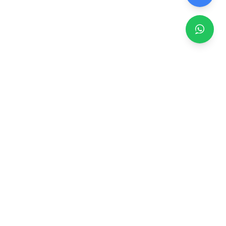
Zero TV Servisi
TV ekran satışı, panel değişimi ve tamir hizmetleri.
Orijinal ve garantili TV ekranları, profesyonel montaj ve
teknik servis.
Hizmetler
TV Ekran Değişimi