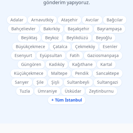
gönderim yapıyoruz.
Adalar
Arnavutköy
Ataşehir
Avcılar
Bağcılar
Bahçelievler
Bakırköy
Başakşehir
Bayrampaşa
Beşiktaş
Beykoz
Beylikdüzü
Beyoğlu
Büyükçekmece
Çatalca
Çekmeköy
Esenler
Esenyurt
Eyüpsultan
Fatih
Gaziosmanpaşa
Güngören
Kadıköy
Kağıthane
Kartal
Küçükçekmece
Maltepe
Pendik
Sancaktepe
Sarıyer
Şile
Şişli
Sultanbeyli
Sultangazi
Tuzla
Ümraniye
Üsküdar
Zeytinburnu
+ Tüm İstanbul