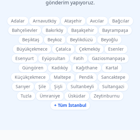
gönderim yapıyoruz.
Adalar
Arnavutköy
Ataşehir
Avcılar
Bağcılar
Bahçelievler
Bakırköy
Başakşehir
Bayrampaşa
Beşiktaş
Beykoz
Beylikdüzü
Beyoğlu
Büyükçekmece
Çatalca
Çekmeköy
Esenler
Esenyurt
Eyüpsultan
Fatih
Gaziosmanpaşa
Güngören
Kadıköy
Kağıthane
Kartal
Küçükçekmece
Maltepe
Pendik
Sancaktepe
Sarıyer
Şile
Şişli
Sultanbeyli
Sultangazi
Tuzla
Ümraniye
Üsküdar
Zeytinburnu
+ Tüm İstanbul