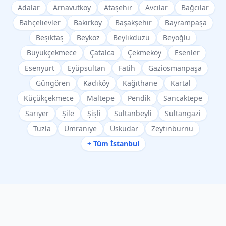
Adalar
Arnavutköy
Ataşehir
Avcılar
Bağcılar
Bahçelievler
Bakırköy
Başakşehir
Bayrampaşa
Beşiktaş
Beykoz
Beylikdüzü
Beyoğlu
Büyükçekmece
Çatalca
Çekmeköy
Esenler
Esenyurt
Eyüpsultan
Fatih
Gaziosmanpaşa
Güngören
Kadıköy
Kağıthane
Kartal
Küçükçekmece
Maltepe
Pendik
Sancaktepe
Sarıyer
Şile
Şişli
Sultanbeyli
Sultangazi
Tuzla
Ümraniye
Üsküdar
Zeytinburnu
+ Tüm İstanbul