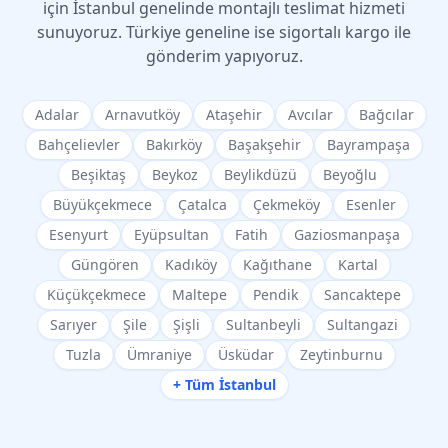
için İstanbul genelinde montajlı teslimat hizmeti
sunuyoruz. Türkiye geneline ise sigortalı kargo ile
gönderim yapıyoruz.
Adalar
Arnavutköy
Ataşehir
Avcılar
Bağcılar
Bahçelievler
Bakırköy
Başakşehir
Bayrampaşa
Beşiktaş
Beykoz
Beylikdüzü
Beyoğlu
Büyükçekmece
Çatalca
Çekmeköy
Esenler
Esenyurt
Eyüpsultan
Fatih
Gaziosmanpaşa
Güngören
Kadıköy
Kağıthane
Kartal
Küçükçekmece
Maltepe
Pendik
Sancaktepe
Sarıyer
Şile
Şişli
Sultanbeyli
Sultangazi
Tuzla
Ümraniye
Üsküdar
Zeytinburnu
+ Tüm İstanbul