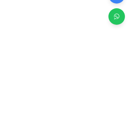
Zero TV Servisi
TV ekran satışı, panel değişimi ve tamir hizmetleri.
Orijinal ve garantili TV ekranları, profesyonel montaj ve
teknik servis.
Hizmetler
TV Ekran Değişimi