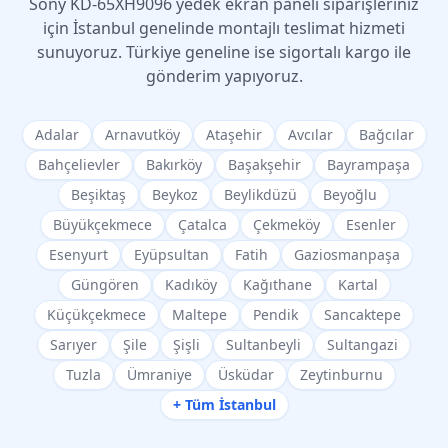
Sony
KD-65XH9096
yedek ekran paneli siparişleriniz
için İstanbul genelinde montajlı teslimat hizmeti
sunuyoruz. Türkiye geneline ise sigortalı kargo ile
gönderim yapıyoruz.
Adalar
Arnavutköy
Ataşehir
Avcılar
Bağcılar
Bahçelievler
Bakırköy
Başakşehir
Bayrampaşa
Beşiktaş
Beykoz
Beylikdüzü
Beyoğlu
Büyükçekmece
Çatalca
Çekmeköy
Esenler
Esenyurt
Eyüpsultan
Fatih
Gaziosmanpaşa
Güngören
Kadıköy
Kağıthane
Kartal
Küçükçekmece
Maltepe
Pendik
Sancaktepe
Sarıyer
Şile
Şişli
Sultanbeyli
Sultangazi
Tuzla
Ümraniye
Üsküdar
Zeytinburnu
+ Tüm İstanbul