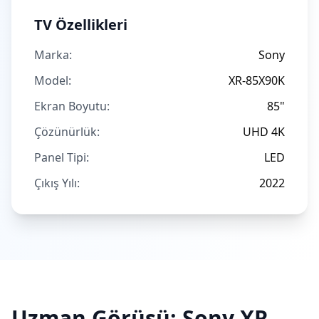
TV Özellikleri
Marka:
Sony
Model:
XR-85X90K
Ekran Boyutu:
85"
Çözünürlük:
UHD 4K
Panel Tipi:
LED
Çıkış Yılı:
2022
Uzman Görüşü:
Sony
XR-