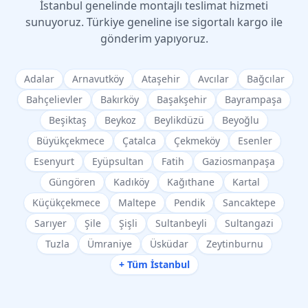
İstanbul genelinde montajlı teslimat hizmeti
sunuyoruz. Türkiye geneline ise sigortalı kargo ile
gönderim yapıyoruz.
Adalar
Arnavutköy
Ataşehir
Avcılar
Bağcılar
Bahçelievler
Bakırköy
Başakşehir
Bayrampaşa
Beşiktaş
Beykoz
Beylikdüzü
Beyoğlu
Büyükçekmece
Çatalca
Çekmeköy
Esenler
Esenyurt
Eyüpsultan
Fatih
Gaziosmanpaşa
Güngören
Kadıköy
Kağıthane
Kartal
Küçükçekmece
Maltepe
Pendik
Sancaktepe
Sarıyer
Şile
Şişli
Sultanbeyli
Sultangazi
Tuzla
Ümraniye
Üsküdar
Zeytinburnu
+ Tüm İstanbul