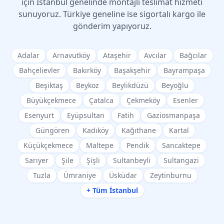
için İstanbul genelinde montajlı teslimat hizmeti
sunuyoruz. Türkiye geneline ise sigortalı kargo ile
gönderim yapıyoruz.
Adalar
Arnavutköy
Ataşehir
Avcılar
Bağcılar
Bahçelievler
Bakırköy
Başakşehir
Bayrampaşa
Beşiktaş
Beykoz
Beylikdüzü
Beyoğlu
Büyükçekmece
Çatalca
Çekmeköy
Esenler
Esenyurt
Eyüpsultan
Fatih
Gaziosmanpaşa
Güngören
Kadıköy
Kağıthane
Kartal
Küçükçekmece
Maltepe
Pendik
Sancaktepe
Sarıyer
Şile
Şişli
Sultanbeyli
Sultangazi
Tuzla
Ümraniye
Üsküdar
Zeytinburnu
+ Tüm İstanbul