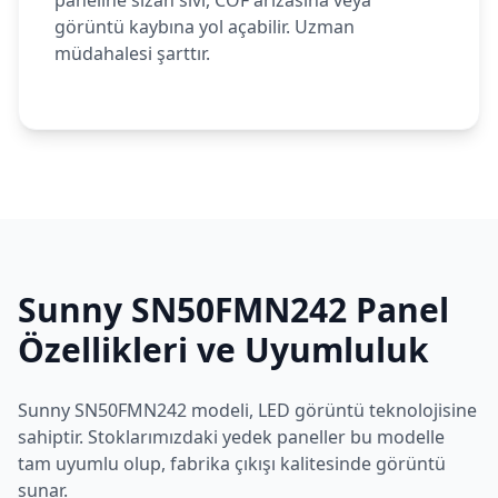
paneline sızan sıvı, COF arızasına veya
görüntü kaybına yol açabilir. Uzman
müdahalesi şarttır.
Sunny
SN50FMN242
Panel
Özellikleri ve Uyumluluk
Sunny
SN50FMN242
modeli,
LED
görüntü teknolojisine
sahiptir. Stoklarımızdaki yedek paneller bu modelle
tam uyumlu olup, fabrika çıkışı kalitesinde görüntü
sunar.