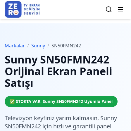
Markalar
/
Sunny
/
SN50FMN242
Sunny
SN50FMN242
Orijinal Ekran Paneli
Satışı
✅ STOKTA VAR:
Sunny
SN50FMN242
Uyumlu Panel
Televizyon keyfiniz yarım kalmasın. Sunny
SN50FMN242 için
hızlı ve garantili
panel