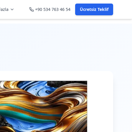
azla
+90 534 763 46 54
Ücretsiz Teklif