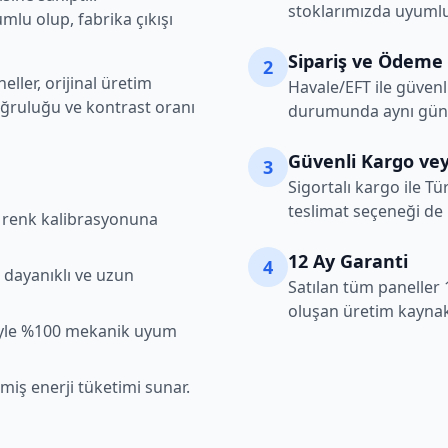
stoklarımızda uyumlu
lu olup, fabrika çıkışı
Sipariş ve Ödeme
2
ller, orijinal üretim
Havale/EFT ile güvenl
oğruluğu ve kontrast oranı
durumunda aynı gün k
Güvenli Kargo vey
3
Sigortalı kargo ile Tü
teslimat seçeneği de
şı renk kalibrasyonuna
12 Ay Garanti
4
 dayanıklı ve uzun
Satılan tüm paneller 
oluşan üretim kaynakl
iyle %100 mekanik uyum
lmiş enerji tüketimi sunar.