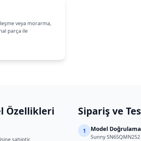
leşme veya morarma,
al parça ile
 Özellikleri
Sipariş ve Te
Model Doğrulama
1
Sunny
SN65QMN252
sine sahiptir.