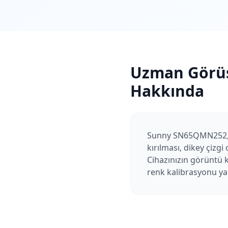
Uzman Görü
Hakkında
Sunny SN65QMN252, mar
kırılması, dikey çizg
Cihazınızın görüntü 
renk kalibrasyonu yapı