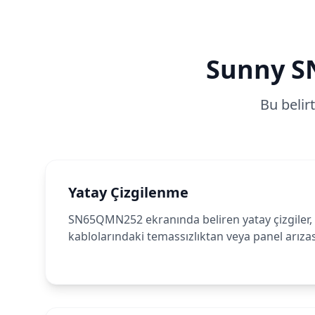
Sunny
S
Bu belir
Yatay Çizgilenme
SN65QMN252 ekranında beliren yatay çizgiler, g
kablolarındaki temassızlıktan veya panel arıza