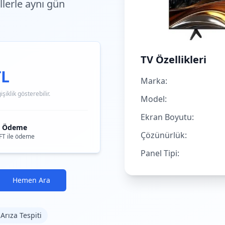
llerle aynı gün
TV Özellikleri
TL
Marka:
iklik gösterebilir.
Model:
Ekran Boyutu:
i Ödeme
Çözünürlük:
FT ile ödeme
Panel Tipi:
Hemen Ara
 Arıza Tespiti