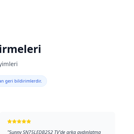
irmeleri
yimleri
 geri bildirimlerdir.
"
Sunny SN75LEDB252 TV'de arka aydınlatma