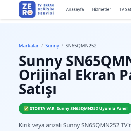
Anasayfa
Hizmetler
TV Sat
Markalar
/
Sunny
/
SN65QMN252
Sunny
SN65QM
Orijinal Ekran P
Satışı
✅ STOKTA VAR:
Sunny
SN65QMN252
Uyumlu Panel
Kırık veya arızalı Sunny SN65QMN252 TV'n