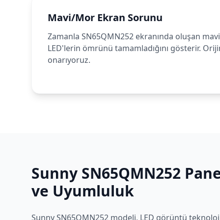
Mavi/Mor Ekran Sorunu
Zamanla SN65QMN252 ekranında oluşan mavi
LED'lerin ömrünü tamamladığını gösterir. Orijin
onarıyoruz.
Sunny
SN65QMN252
Panel
ve Uyumluluk
Sunny
SN65QMN252
modeli,
LED
görüntü teknoloji