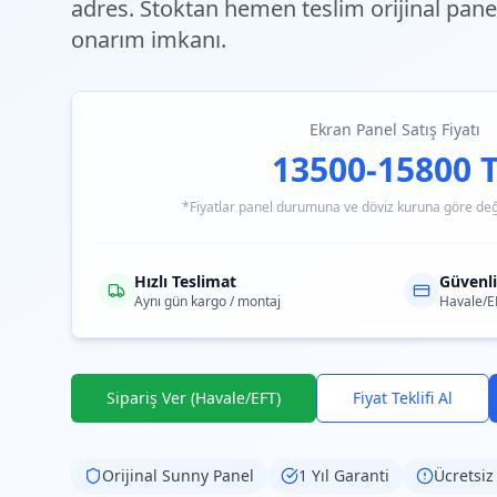
adres.
Stoktan hemen teslim
orijinal pane
onarım imkanı.
Ekran Panel Satış Fiyatı
13500-15800 
*Fiyatlar panel durumuna ve döviz kuruna göre değiş
Hızlı Teslimat
Güvenl
Aynı gün kargo / montaj
Havale/E
Sipariş Ver (Havale/EFT)
Fiyat Teklifi Al
Orijinal
Sunny
Panel
1 Yıl Garanti
Ücretsiz