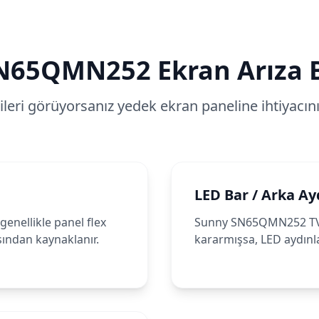
N65QMN252
Ekran Arıza B
tileri görüyorsanız yedek ekran paneline ihtiyacınız
LED Bar / Arka Ay
enellikle panel flex
Sunny SN65QMN252 TV'n
sından kaynaklanır.
kararmışsa, LED aydınla