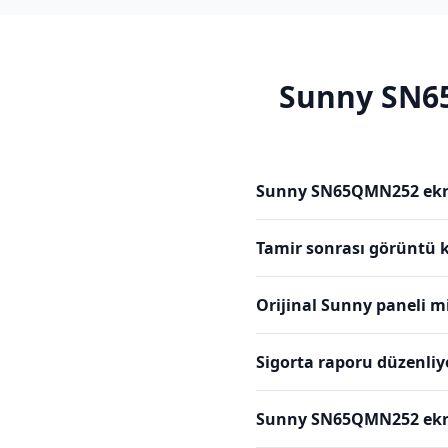
Sunny
SN6
Sunny SN65QMN252 ekra
Tamir sonrası görüntü k
Orijinal Sunny paneli m
Sigorta raporu düzenli
Sunny SN65QMN252 ekran