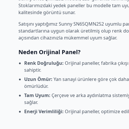
Stoklarımızdaki yedek paneller bu modelle tam uyum
kalitesinde görüntü sunar.
Satışını yaptığımız
Sunny
SN65QMN252
uyumlu pane
standartlarına uygun olarak üretilmiş olup renk d
açısından cihazınızla mükemmel uyum sağlar.
Neden Orijinal Panel?
Renk Doğruluğu:
Orijinal paneller, fabrika çıkı
sahiptir.
Uzun Ömür:
Yan sanayi ürünlere göre çok daha
ömürlüdür.
Tam Uyum:
Çerçeve ve arka aydınlatma sistem
sağlar.
Enerji Verimliliği:
Orijinal paneller, optimize edi