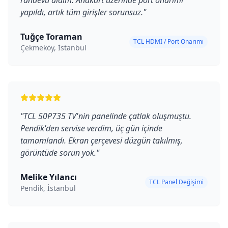
randevu aldım. Anakart üzerinde port onarımı
yapıldı, artık tüm girişler sorunsuz.
"
Tuğçe Toraman
TCL HDMI / Port Onarımı
Çekmeköy, İstanbul
"
TCL 50P735 TV'nin panelinde çatlak oluşmuştu.
Pendik'den servise verdim, üç gün içinde
tamamlandı. Ekran çerçevesi düzgün takılmış,
görüntüde sorun yok.
"
Melike Yılancı
TCL Panel Değişimi
Pendik, İstanbul