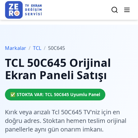
Markalar
/
TCL
/
50C645
TCL
50C645
Orijinal
Ekran Paneli Satışı
✅ STOKTA VAR:
TCL
50C645
Uyumlu Panel
Kırık veya arızalı Tcl 50C645 TV'niz için en
doğru adres.
Stoktan hemen teslim
orijinal
panellerle aynı gün onarım imkanı.