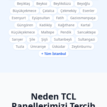
Beşiktaş
Beykoz
Beylikdüzü
Beyoğlu
Büyükçekmece
Çatalca
Çekmeköy
Esenler
Esenyurt
Eyüpsultan
Fatih
Gaziosmanpaşa
Güngören
Kadıköy
Kağıthane
Kartal
Küçükçekmece
Maltepe
Pendik
Sancaktepe
Sarıyer
Şile
Şişli
Sultanbeyli
Sultangazi
Tuzla
Ümraniye
Üsküdar
Zeytinburnu
+ Tüm İstanbul
Neden
TCL
Panellerimizi Tercih