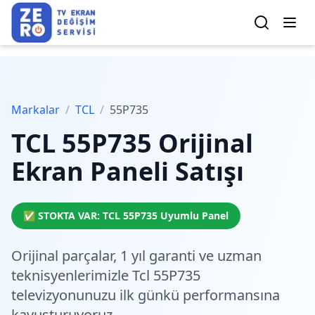
Markalar
/
TCL
/
55P735
TCL
55P735
Orijinal
Ekran Paneli Satışı
✅ STOKTA VAR:
TCL
55P735
Uyumlu Panel
Orijinal parçalar,
1 yıl garanti
ve
uzman
teknisyenlerimiz
le Tcl 55P735
televizyonunuzu ilk günkü performansına
kavuşturuyoruz.