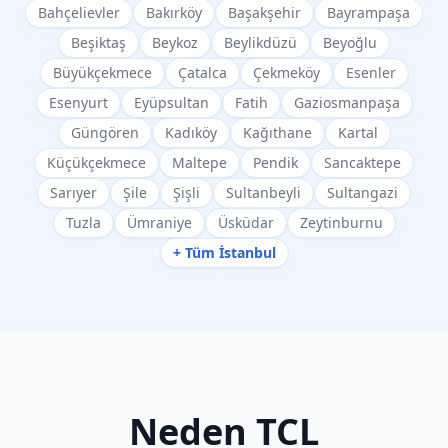
Bahçelievler
Bakırköy
Başakşehir
Bayrampaşa
Beşiktaş
Beykoz
Beylikdüzü
Beyoğlu
Büyükçekmece
Çatalca
Çekmeköy
Esenler
Esenyurt
Eyüpsultan
Fatih
Gaziosmanpaşa
Güngören
Kadıköy
Kağıthane
Kartal
Küçükçekmece
Maltepe
Pendik
Sancaktepe
Sarıyer
Şile
Şişli
Sultanbeyli
Sultangazi
Tuzla
Ümraniye
Üsküdar
Zeytinburnu
+ Tüm İstanbul
Neden
TCL