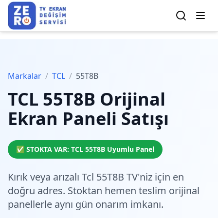
Markalar
/
TCL
/
55T8B
TCL
55T8B
Orijinal
Ekran Paneli Satışı
✅ STOKTA VAR:
TCL
55T8B
Uyumlu Panel
Kırık veya arızalı Tcl 55T8B TV'niz için en
doğru adres.
Stoktan hemen teslim
orijinal
panellerle aynı gün onarım imkanı.