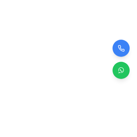
Zero TV Servisi
TV ekran satışı, panel değişimi ve tamir hizmetleri.
Orijinal ve garantili TV ekranları, profesyonel montaj ve