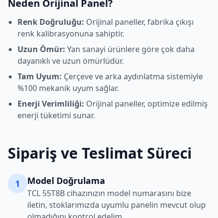
Neden Orijinal Panel?
Renk Doğruluğu:
Orijinal paneller, fabrika çıkışı
renk kalibrasyonuna sahiptir.
Uzun Ömür:
Yan sanayi ürünlere göre çok daha
dayanıklı ve uzun ömürlüdür.
Tam Uyum:
Çerçeve ve arka aydınlatma sistemiyle
%100 mekanik uyum sağlar.
Enerji Verimliliği:
Orijinal paneller, optimize edilmiş
enerji tüketimi sunar.
Sipariş ve Teslimat Süreci
Model Doğrulama
1
TCL
55T8B
cihazınızın model numarasını bize
iletin, stoklarımızda uyumlu panelin mevcut olup
olmadığını kontrol edelim.