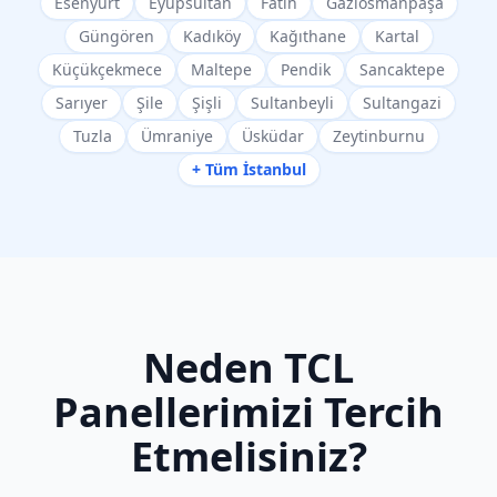
Esenyurt
Eyüpsultan
Fatih
Gaziosmanpaşa
Güngören
Kadıköy
Kağıthane
Kartal
Küçükçekmece
Maltepe
Pendik
Sancaktepe
Sarıyer
Şile
Şişli
Sultanbeyli
Sultangazi
Tuzla
Ümraniye
Üsküdar
Zeytinburnu
+ Tüm İstanbul
Neden
TCL
Panellerimizi Tercih
Etmelisiniz?