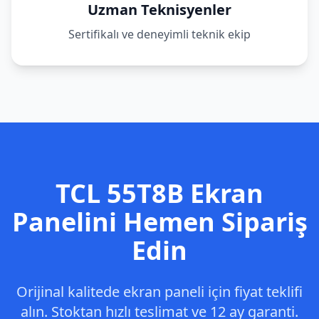
Uzman Teknisyenler
Sertifikalı ve deneyimli teknik ekip
TCL
55T8B
Ekran
Panelini Hemen Sipariş
Edin
Orijinal kalitede ekran paneli için fiyat teklifi
alın. Stoktan hızlı teslimat ve 12 ay garanti.