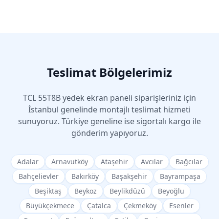
Teslimat Bölgelerimiz
TCL
55T8B
yedek ekran paneli siparişleriniz için
İstanbul genelinde montajlı teslimat hizmeti
sunuyoruz. Türkiye geneline ise sigortalı kargo ile
gönderim yapıyoruz.
Adalar
Arnavutköy
Ataşehir
Avcılar
Bağcılar
Bahçelievler
Bakırköy
Başakşehir
Bayrampaşa
Beşiktaş
Beykoz
Beylikdüzü
Beyoğlu
Büyükçekmece
Çatalca
Çekmeköy
Esenler