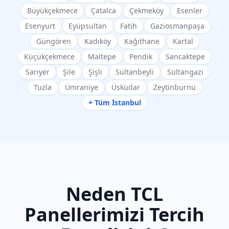
Büyükçekmece
Çatalca
Çekmeköy
Esenler
Esenyurt
Eyüpsultan
Fatih
Gaziosmanpaşa
Güngören
Kadıköy
Kağıthane
Kartal
Küçükçekmece
Maltepe
Pendik
Sancaktepe
Sarıyer
Şile
Şişli
Sultanbeyli
Sultangazi
Tuzla
Ümraniye
Üsküdar
Zeytinburnu
+ Tüm İstanbul
Neden
TCL
Panellerimizi Tercih