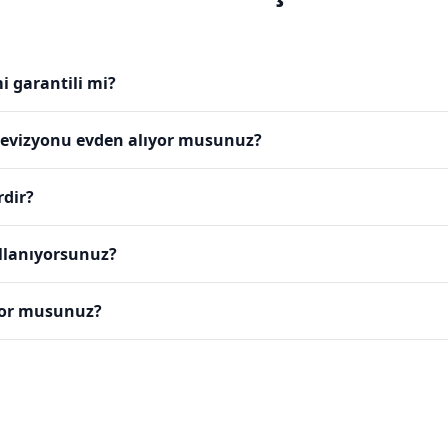
i garantili mi?
televizyonu evden alıyor musunuz?
rdir?
ullanıyorsunuz?
yor musunuz?