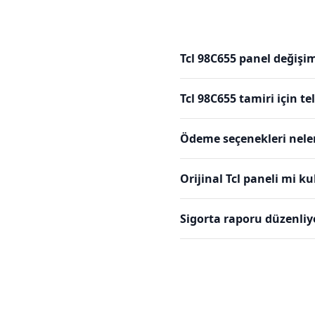
Tcl 98C655 panel değişim
Tcl 98C655 tamiri için 
Ödeme seçenekleri nele
Orijinal Tcl paneli mi k
Sigorta raporu düzenli