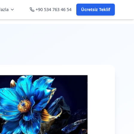
azla
+90 534 763 46 54
Ücretsiz Teklif