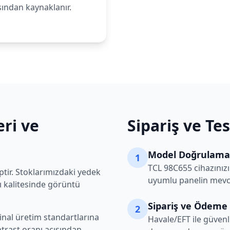
sından kaynaklanır.
eri ve
Sipariş ve Te
Model Doğrulama
1
TCL
98C655
cihazınız
tir. Stoklarımızdaki yedek
uyumlu panelin mevcu
ı kalitesinde görüntü
Sipariş ve Ödeme
2
inal üretim standartlarına
Havale/EFT ile güvenl
trast oranı açısından