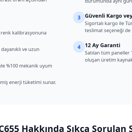
durumunda aynı gün k
Güvenli Kargo vey
3
Sigortalı kargo ile Tü
teslimat seçeneği de
şı renk kalibrasyonuna
12 Ay Garanti
4
 dayanıklı ve uzun
Satılan tüm paneller 
oluşan üretim kaynakl
iyle %100 mekanik uyum
lmiş enerji tüketimi sunar.
C655
Hakkında Sıkça Sorulan 