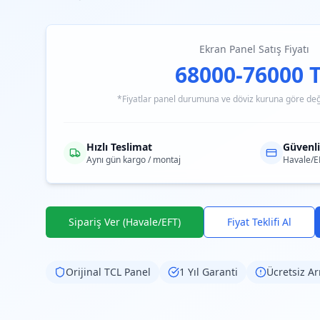
Ekran Panel Satış Fiyatı
68000-76000 
*Fiyatlar panel durumuna ve döviz kuruna göre değiş
Hızlı Teslimat
Güvenl
Aynı gün kargo / montaj
Havale/E
Sipariş Ver (Havale/EFT)
Fiyat Teklifi Al
Orijinal
TCL
Panel
1 Yıl Garanti
Ücretsiz Ar