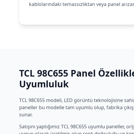
kablolarındaki temassızlıktan veya panel arıza
TCL
98C655
Panel Özellikl
Uyumluluk
TCL
98C655
modeli,
LED
görüntü teknolojisine sahip
paneller bu modelle tam uyumlu olup, fabrika çıkış
sunar.
Satışını yaptığımız
TCL
98C655
uyumlu paneller, orij
uygun olarak üretilmiş olup renk doğruluğu ve kon