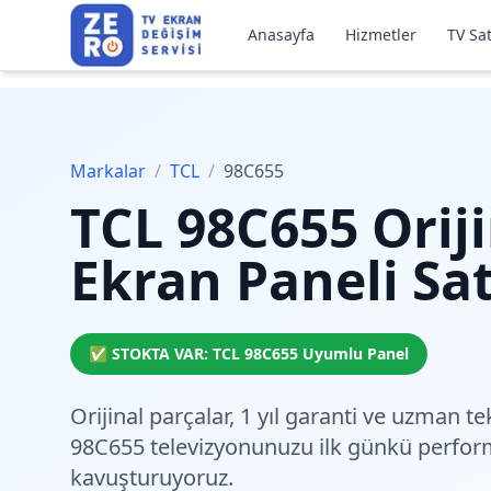
Anasayfa
Hizmetler
TV Sat
Markalar
/
TCL
/
98C655
TCL
98C655
Oriji
Ekran Paneli Sat
✅ STOKTA VAR:
TCL
98C655
Uyumlu Panel
Orijinal parçalar,
1 yıl garanti
ve
uzman tek
98C655 televizyonunuzu ilk günkü perfo
kavuşturuyoruz.