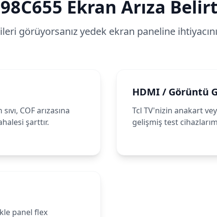
98C655
Ekran Arıza Belirt
tileri görüyorsanız yedek ekran paneline ihtiyacınız
HDMI / Görüntü 
 sıvı, COF arızasına
Tcl TV'nizin anakart ve
alesi şarttır.
gelişmiş test cihazları
kle panel flex