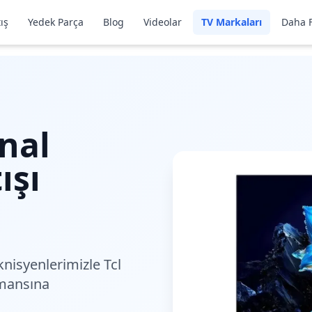
ış
Yedek Parça
Blog
Videolar
TV Markaları
Daha F
nal
ışı
nisyenlerimiz
le Tcl
rmansına