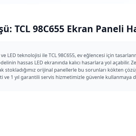
şü:
TCL
98C655
Ekran Paneli H
 ve LED teknolojisi ile TCL 98C655, ev eğlencesi için tasarlanm
elinin hassas LED ekranında kalıcı hasarlara yol açabilir. Z
ak stokladığımız orijinal panellerle bu sorunları kökten çöz
sti ve 1 yıl garantili servis hizmetimizle güvenle kullanmaya 