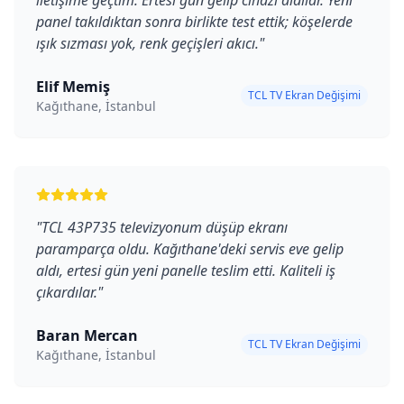
iletişime geçtim. Ertesi gün gelip cihazı aldılar. Yeni
panel takıldıktan sonra birlikte test ettik; köşelerde
ışık sızması yok, renk geçişleri akıcı.
"
Elif Memiş
TCL TV Ekran Değişimi
Kağıthane, İstanbul
"
TCL 43P735 televizyonum düşüp ekranı
paramparça oldu. Kağıthane'deki servis eve gelip
aldı, ertesi gün yeni panelle teslim etti. Kaliteli iş
çıkardılar.
"
Baran Mercan
TCL TV Ekran Değişimi
Kağıthane, İstanbul