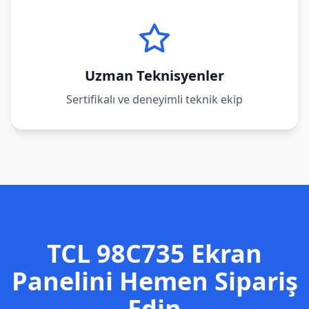
Uzman Teknisyenler
Sertifikalı ve deneyimli teknik ekip
TCL
98C735
Ekran
Panelini Hemen Sipariş
Edin