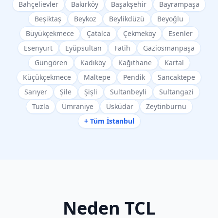
Bahçelievler
Bakırköy
Başakşehir
Bayrampaşa
Beşiktaş
Beykoz
Beylikdüzü
Beyoğlu
Büyükçekmece
Çatalca
Çekmeköy
Esenler
Esenyurt
Eyüpsultan
Fatih
Gaziosmanpaşa
Güngören
Kadıköy
Kağıthane
Kartal
Küçükçekmece
Maltepe
Pendik
Sancaktepe
Sarıyer
Şile
Şişli
Sultanbeyli
Sultangazi
Tuzla
Ümraniye
Üsküdar
Zeytinburnu
+ Tüm İstanbul
Neden
TCL