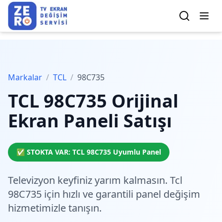
Markalar
/
TCL
/
98C735
TCL
98C735
Orijinal
Ekran Paneli Satışı
✅ STOKTA VAR:
TCL
98C735
Uyumlu Panel
Televizyon keyfiniz yarım kalmasın. Tcl
98C735 için
hızlı ve garantili
panel değişim
hizmetimizle tanışın.