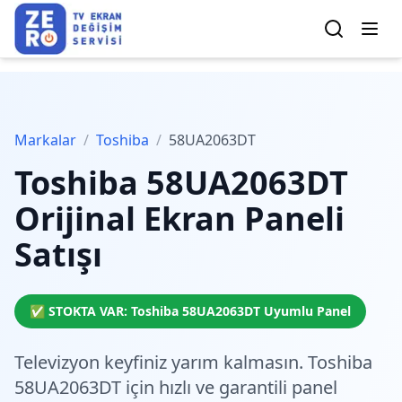
Markalar
/
Toshiba
/
58UA2063DT
Toshiba
58UA2063DT
Orijinal Ekran Paneli
Satışı
✅ STOKTA VAR:
Toshiba
58UA2063DT
Uyumlu Panel
Televizyon keyfiniz yarım kalmasın. Toshiba
58UA2063DT için
hızlı ve garantili
panel