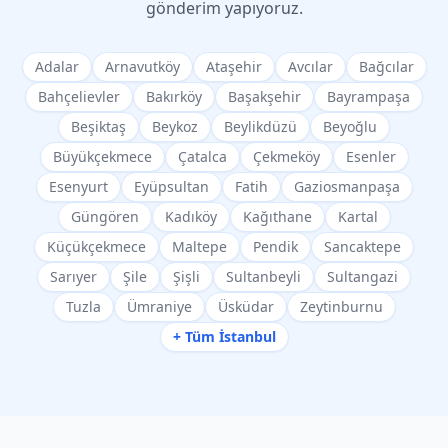
gönderim yapıyoruz.
Adalar
Arnavutköy
Ataşehir
Avcılar
Bağcılar
Bahçelievler
Bakırköy
Başakşehir
Bayrampaşa
Beşiktaş
Beykoz
Beylikdüzü
Beyoğlu
Büyükçekmece
Çatalca
Çekmeköy
Esenler
Esenyurt
Eyüpsultan
Fatih
Gaziosmanpaşa
Güngören
Kadıköy
Kağıthane
Kartal
Küçükçekmece
Maltepe
Pendik
Sancaktepe
Sarıyer
Şile
Şişli
Sultanbeyli
Sultangazi
Tuzla
Ümraniye
Üsküdar
Zeytinburnu
+ Tüm İstanbul