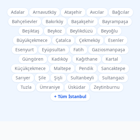
Adalar
Arnavutköy
Ataşehir
Avcılar
Bağcılar
Bahçelievler
Bakırköy
Başakşehir
Bayrampaşa
Beşiktaş
Beykoz
Beylikdüzü
Beyoğlu
Büyükçekmece
Çatalca
Çekmeköy
Esenler
Esenyurt
Eyüpsultan
Fatih
Gaziosmanpaşa
Güngören
Kadıköy
Kağıthane
Kartal
Küçükçekmece
Maltepe
Pendik
Sancaktepe
Sarıyer
Şile
Şişli
Sultanbeyli
Sultangazi
Tuzla
Ümraniye
Üsküdar
Zeytinburnu
+ Tüm İstanbul