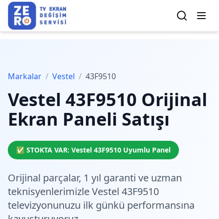
Markalar
/
Vestel
/
43F9510
Vestel
43F9510
Orijinal
Ekran Paneli Satışı
✅ STOKTA VAR:
Vestel
43F9510
Uyumlu Panel
Orijinal parçalar,
1 yıl garanti
ve
uzman
teknisyenlerimiz
le Vestel 43F9510
televizyonunuzu ilk günkü performansına
kavuşturuyoruz.