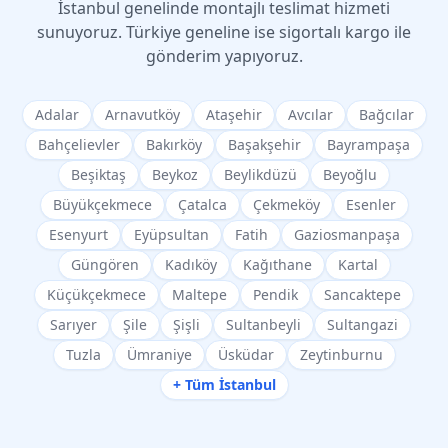
İstanbul genelinde montajlı teslimat hizmeti
sunuyoruz. Türkiye geneline ise sigortalı kargo ile
gönderim yapıyoruz.
Adalar
Arnavutköy
Ataşehir
Avcılar
Bağcılar
Bahçelievler
Bakırköy
Başakşehir
Bayrampaşa
Beşiktaş
Beykoz
Beylikdüzü
Beyoğlu
Büyükçekmece
Çatalca
Çekmeköy
Esenler
Esenyurt
Eyüpsultan
Fatih
Gaziosmanpaşa
Güngören
Kadıköy
Kağıthane
Kartal
Küçükçekmece
Maltepe
Pendik
Sancaktepe
Sarıyer
Şile
Şişli
Sultanbeyli
Sultangazi
Tuzla
Ümraniye
Üsküdar
Zeytinburnu
+ Tüm İstanbul