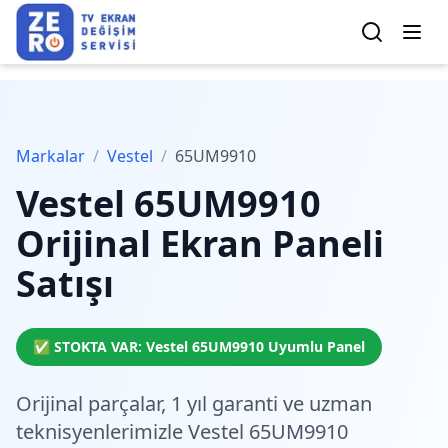
Markalar
/
Vestel
/
65UM9910
Vestel
65UM9910
Orijinal Ekran Paneli
Satışı
✅ STOKTA VAR:
Vestel
65UM9910
Uyumlu Panel
Orijinal parçalar,
1 yıl garanti
ve
uzman
teknisyenlerimiz
le Vestel 65UM9910