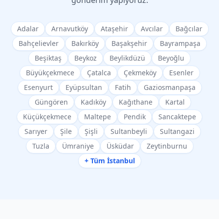
gönderim yapıyoruz.
Adalar
Arnavutköy
Ataşehir
Avcılar
Bağcılar
Bahçelievler
Bakırköy
Başakşehir
Bayrampaşa
Beşiktaş
Beykoz
Beylikdüzü
Beyoğlu
Büyükçekmece
Çatalca
Çekmeköy
Esenler
Esenyurt
Eyüpsultan
Fatih
Gaziosmanpaşa
Güngören
Kadıköy
Kağıthane
Kartal
Küçükçekmece
Maltepe
Pendik
Sancaktepe
Sarıyer
Şile
Şişli
Sultanbeyli
Sultangazi
Tuzla
Ümraniye
Üsküdar
Zeytinburnu
+ Tüm İstanbul